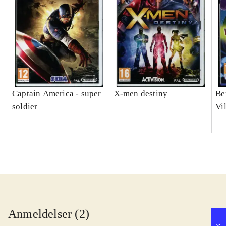
Captain America - super
X-men destiny
Be
soldier
Vi
Anmeldelser (2)