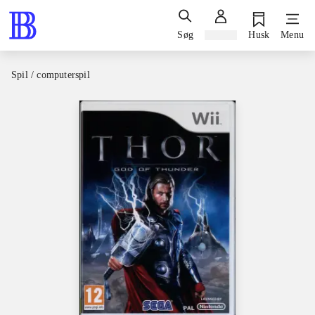
Søg
Log ind
Husk
Menu
Spil / computerspil