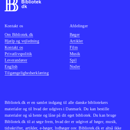
det ikke har været nødvendigt at lave
Thors 
detaljer på fjenderne, hvilket er
helbre
ærgerligt og demotiverende. På trods
giver h
Kontakt os
Afdelinger
af dette, virker det som om wii'en
specia
Om Bibliotek.dk
Bøger
skal arbejde rigtig hårdt for at afvikle
orkan).
Hjælp og vejledning
Artikler
spillet. Wiimotens muligheder
og den 
Kontakt os
Film
udnyttes en smule, fx når man kaster
Figurer
Privatlivspolitik
Musik
Leverandører
Mjølner. Fans af filmen vil nok synes
Spil
skærmbi
English
Noder
godt om, at stemmeskuespillet (Thor
skærme
Tilgængelighedserklæring
og Loke) leveres af de rigtige
maksim
skuespillere
.
Spille
God of war-spillene og Viking har et
ultimat
lignende indhold, men findes kun til
men er 
Bibliotek.dk er en samlet indgang til alle danske bibliotekers
materialer og til hvad der udgives i Danmark. Du kan bestille
Playstation. Jeg kender ikke et
mere v
materialer og så hente og låne på dit eget bibliotek. Du kan bruge
lignende spil til Wii
.
Det ka
Bibliotek.dk til at søge frem, hvad der er udgivet af bøger, musik,
Et spil som nok primært vil tiltrække
kæmpe 
tidsskrifter, artikler, e-bøger, lydbøger osv. Bibliotek.dk er altså ikke