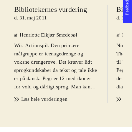
Feedback
Bibliotekernes vurdering
Bibli
d. 31. maj 2011
d. 31. 
Henriette Elkjær Smedebøl
Lone
af
af
Wii. Actionspil. Den primære
Ninten
målgruppe er teenagedrenge og
Thor -
voksne drengerøve. Det kræver lidt
til bør
sprogkundskaber da tekst og tale ikke
Pegi e
er på dansk. Pegi er 12 med ikoner
det er 
for vold og dårligt sprog. Man kan
dialog
selv vælge sværhedsgraden, så de
over ud
Læs hele vurderingen
Læs
fleste kan være med
.
middel
Thor - god of thunder er det seneste i
meget 
rækken af licensspil der følger i
tastek
slipstrømmen på filmatiseringerne af
løbend