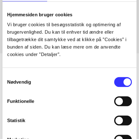
Artikler med samme emner
Hjemmesiden bruger cookies
Fra
Vi bruger cookies til besøgsstatistik og optimering af
brugervenlighed. Du kan til enhver tid ændre eller
tilbagetrække dit samtykke ved at klikke på ”Cookies” i
bunden af siden. Du kan læse mere om de anvendte
cookies under ”Detaljer”.
Samtykkevalg
Nødvendig
Artikler
Alle registrerede artikler fordelt på udgivelser
Funktionelle
...
Statistik
...