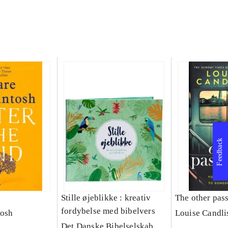
Feedback
Stille øjeblikke : kreativ
The other pas
fordybelse med bibelvers
tosh
Louise Candli
Det Danske Bibelselskab