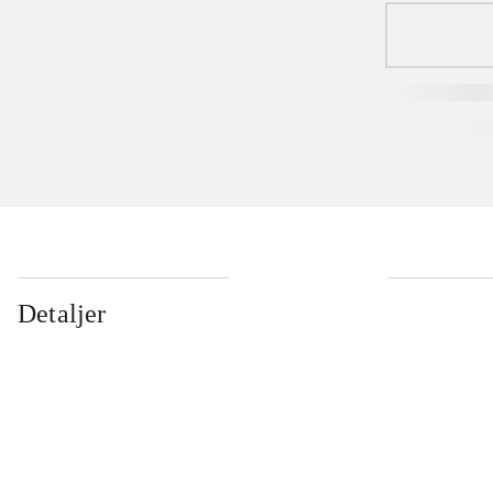
Detaljer
...
...
...
...