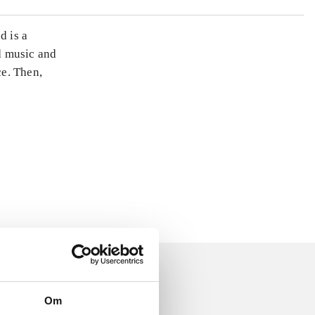
d is a
ud music and
ce. Then,
Om