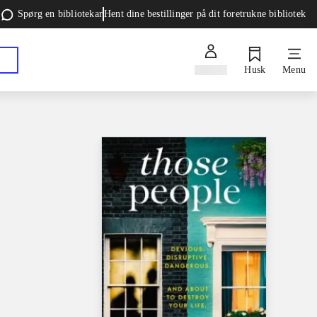
Spørg en bibliotekar
Hent dine bestillinger på dit foretrukne bibliotek
Log ind
Husk
Menu