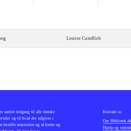
Bog
Louise Candlish
en samlet indgang til alle danske
Kontakt os
erialer og til hvad der udgives i
Om Bibliotek.d
 bestille materialer og så hente og
Hjælp og vejled