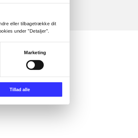
dre eller tilbagetrække dit
okies under ”Detaljer”.
Marketing
Tillad alle