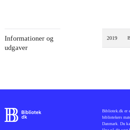
Informationer og
2019
udgaver
Bibliotek.dk er 
bibliotekers mat
Danmark. Du kan