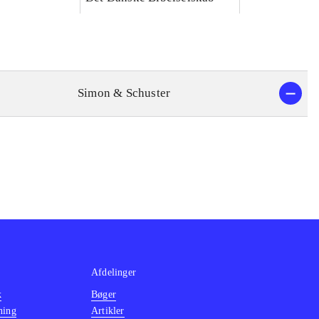
Simon & Schuster
Afdelinger
k
Bøger
ning
Artikler