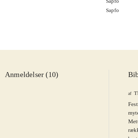
Sapfo
Sapfo
Anmeldelser (10)
Bib
T
af
Fest
myte
Met
rækk