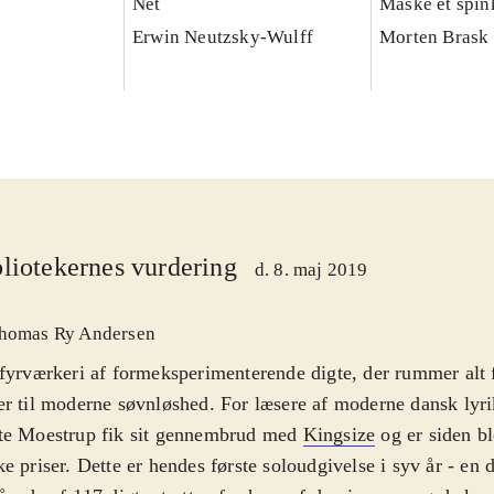
Net
Måske et spin
Erwin Neutzsky-Wulff
Morten Brask
liotekernes vurdering
d. 8. maj 2019
homas Ry Andersen
fyrværkeri af formeksperimenterende digte, der rummer alt 
r til moderne søvnløshed. For læsere af moderne dansk lyri
te Moestrup fik sit gennembrud med
Kingsize
og er siden bl
e priser. Dette er hendes første soloudgivelse i syv år - en 