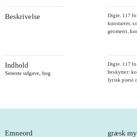
Beskrivelse
Digte. 117 fo
kunstarter, s
geometri, kom
Indhold
Digte. 117 fo
beskytter: ko
Seneste udgave, bog
lyrisk poesi
Emneord
græsk my