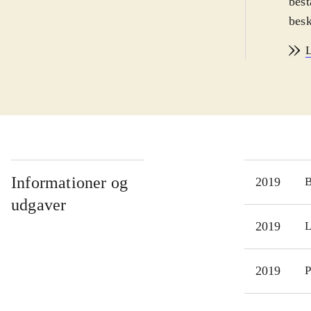
best
besk
hist
L
over
krig, 
nat.
Sids
vågnede v
Sapf
klan
Informationer og
2019
Moes
udgaver
skøn
2019
L
form
og a
2019
P
I
Dø
sam