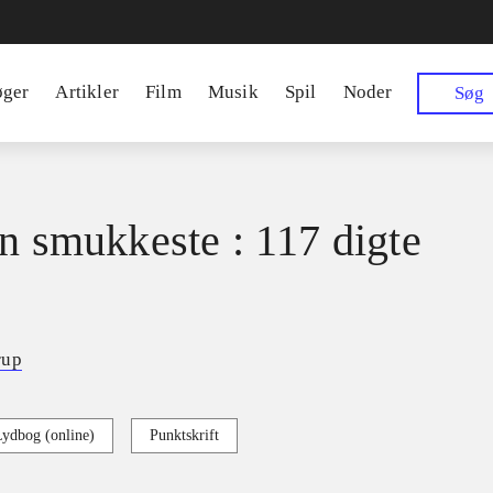
øger
Artikler
Film
Musik
Spil
Noder
Søg
en smukkeste : 117 digte
rup
Lydbog (online)
Punktskrift