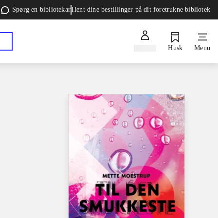
Spørg en bibliotekar
Hent dine bestillinger på dit foretrukne bibliotek
Log ind
Husk
Menu