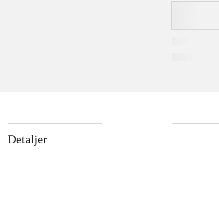
Detaljer
...
...
...
...