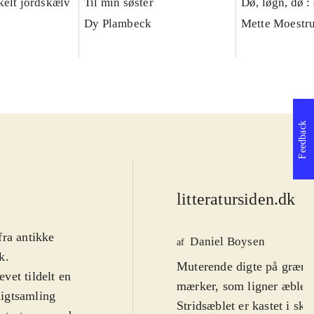
kelt jordskælv
Til min søster
Dø, løgn, dø :
Dy Plambeck
Mette Moestr
Feedback
litteratursiden.dk
d
fra antikke
Daniel Boysen
af
k
.
Muterende digte på grænsen
evet tildelt en
mærker, som ligner æbler, 
digtsamling
Stridsæblet er kastet i sk