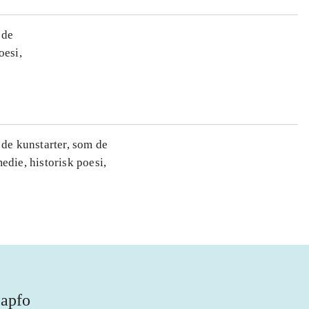
 de
oesi,
 de kunstarter, som de
edie, historisk poesi,
apfo