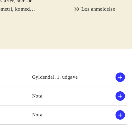
starter, som de
ometri, komedie,
Læs anmeldelse
en refleksion
igter om bl.a.
k af violet. /
erende. Jeg
 tit blev
Gyldendal, 1. udgave
ling, der på
lige stilarter og
Nota
lmene lyriklæser
g
.
Nota
Ellers er M.