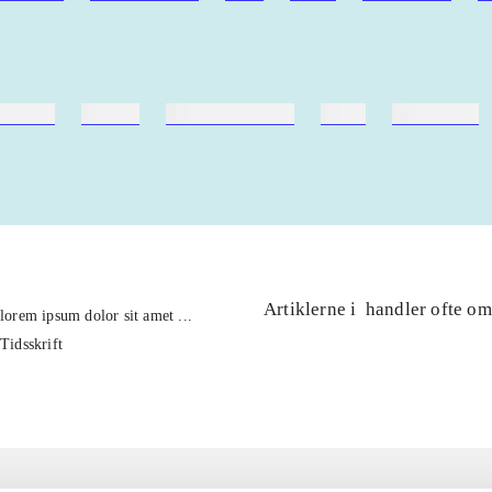
ebøger
ridning
hestesygdomme
vokal
sygdomme
Artiklerne i
handler ofte om
lorem ipsum dolor sit amet ...
Tidsskrift