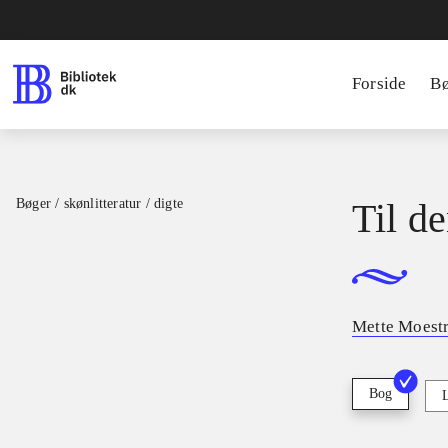
Forside
B
Bøger / skønlitteratur / digte
Til d
Mette Moest
Bog