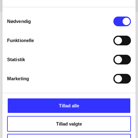
Samtykkevalg
Nødvendig
Funktionelle
Artikler
Alle registrerede artikler fordelt på udgivelser
Statistik
...
Marketing
...
Tillad alle
...
Tillad valgte
...