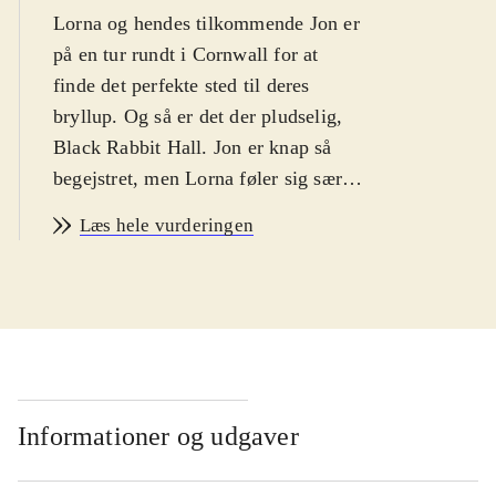
Lorna og hendes tilkommende Jon er
på en tur rundt i Cornwall for at
finde det perfekte sted til deres
bryllup. Og så er det der pludselig,
Black Rabbit Hall. Jon er knap så
begejstret, men Lorna føler sig sært
draget mod landstedet. Stemningsfuld
Læs hele vurderingen
underholdning for kvindelige læsere
.
Landstedet Black Rabbit Hall udgør
en vidunderlig ramme om ferierne for
en London-familie med fire børn, der
får lov at leve frit og naturligt i
skønne omgivelser. Med moren, der
kaldes Momma, som det strålende
Informationer og udgaver
centrum oplever børnene deres
lykkeligste stunder, der dog slukkes