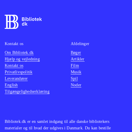
debuterende forfatter et persongalleri,
man kommer til at holde af trods alle
deres fejl og mangler. Fortid og nutid
bindes sammen dramatisk og følsomt
på en måde, som vil få især
Kontakt os
Afdelinger
kvindelige læsere til at håbe på mere
Om Bibliotek.dk
Bøger
fra forfatteren
.
Hjælp og vejledning
Artikler
Til alle der holder af solid engelsk /
Kontakt os
Film
irsk underholdning a la Marcia
Privatlivspolitik
Musik
Leverandører
Spil
Willett, Rosamunde Pilcher og
English
Noder
Lucinda Riley,
.
Tilgængelighedserklæring
Bibliotek.dk er en samlet indgang til alle danske bibliotekers
materialer og til hvad der udgives i Danmark. Du kan bestille