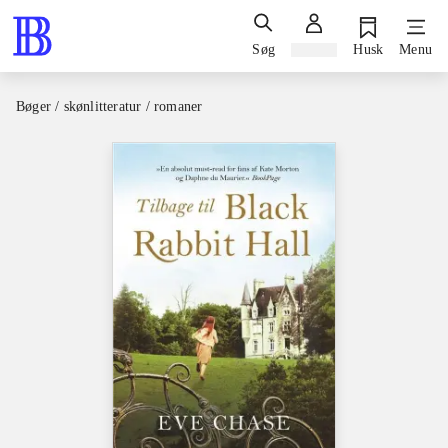
Søg
Log ind
Husk
Menu
Bøger / skønlitteratur / romaner