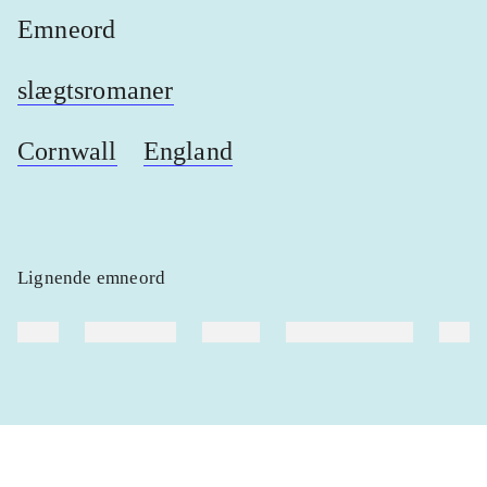
Emneord
slægtsromaner
Cornwall
England
Lignende emneord
heste
børnebøger
ridning
hestesygdomme
vokal