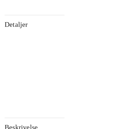
Detaljer
...
...
...
...
...
...
...
...
...
...
...
...
Beskrivelse