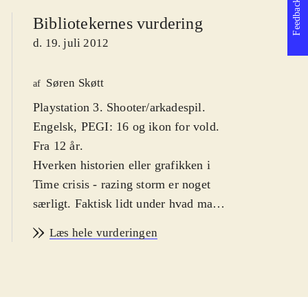
Feedback
Bibliotekernes vurdering
d. 19. juli 2012
Søren Skøtt
af
Playstation 3. Shooter/arkadespil.
Engelsk, PEGI: 16 og ikon for vold.
Fra 12 år
.
Hverken historien eller grafikken i
Time crisis - razing storm er noget
særligt. Faktisk lidt under hvad man
forventer af et Playstation 3 spil, men
Læs hele vurderingen
det betyder ikke så meget, for denne
type af spil handler mest om
aftrækkerkløe og krudtsmag i
mundvigene. Du er medlem af en