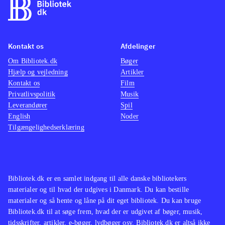
controller, Playstation Move eller de
specielle GunCon
.
Arkadeversionen ligner i høj grad de
Kontakt os
Afdelinger
øvrige spil i "Time crisis"-serien,
Om Bibliotek.dk
Bøger
mens story mode ligner spil som
Hjælp og vejledning
Artikler
Medal of honor og Call of duty 4
.
Kontakt os
Film
Det hjælper spiloplevelsen hvis man
Privatlivspolitik
Musik
Leverandører
benytter Playstation Move og
Spil
English
Noder
eventuelt et plastikgevær, men for
Tilgængelighedserklæring
fans af genren er disken med de tre
spil et overflødighedshorn af
futuristiske våben, destruerbare
omgivelser og dumme fjender, der
Bibliotek.dk er en samlet indgang til alle danske bibliotekers
materialer og til hvad der udgives i Danmark. Du kan bestille
fortjener at blive mejet ned
.
materialer og så hente og låne på dit eget bibliotek. Du kan bruge
Bibliotek.dk til at søge frem, hvad der er udgivet af bøger, musik,
tidsskrifter, artikler, e-bøger, lydbøger osv. Bibliotek.dk er altså ikke