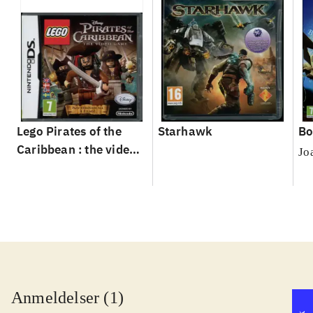
Lego Pirates of the
Starhawk
Bo
Caribbean : the video
Jo
game
Anmeldelser (1)