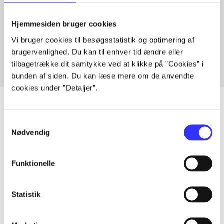
Artikler med samme emner
Hjemmesiden bruger cookies
Fra
Vi bruger cookies til besøgsstatistik og optimering af
brugervenlighed. Du kan til enhver tid ændre eller
tilbagetrække dit samtykke ved at klikke på ”Cookies” i
bunden af siden. Du kan læse mere om de anvendte
cookies under ”Detaljer”.
Samtykkevalg
Nødvendig
Artikler
Alle registrerede artikler fordelt på udgivelser
Funktionelle
...
Statistik
...