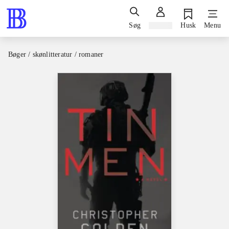
Søg
Log ind
Husk
Menu
Bøger / skønlitteratur / romaner