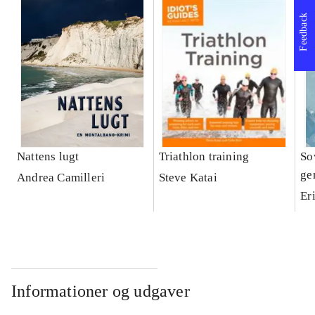
Feedback
Nattens lugt
Triathlon training
Sov
ge
Andrea Camilleri
Steve Katai
Ka
Er
Ki
Informationer og udgaver