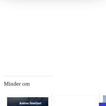
...
...
...
...
Minder om