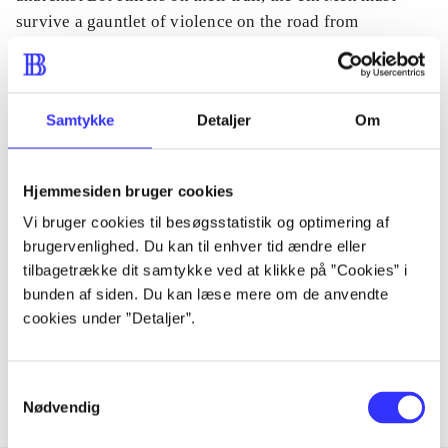
survive a gauntlet of violence on the road from
Damascus to the heart of Europe, half of them
determined to stay true to their mission and save their
president, half of them hellbent to save themselves..".
Samtykke
Detaljer
Om
Hjemmesiden bruger cookies
Tidsskrift
Vi bruger cookies til besøgsstatistik og optimering af
Artiklen er en del af
brugervenlighed. Du kan til enhver tid ændre eller
tilbagetrække dit samtykke ved at klikke på ”Cookies” i
bunden af siden. Du kan læse mere om de anvendte
lorem ipsum dolor sit amet ...
cookies under ”Detaljer”.
Tidsskrift
Artiklerne i
handler ofte om
Samtykkevalg
Nødvendig