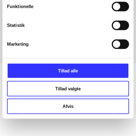
Funktionelle
Artikler med samme emner
Statistik
Fra
Marketing
Tillad alle
Tillad valgte
Artikler
Alle registrerede artikler fordelt på udgivelser
Afvis
...