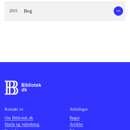
Bog
2015
Kontakt os
Afdelinger
Om Bibliotek.dk
Bøger
Hjælp og vejledning
Artikler