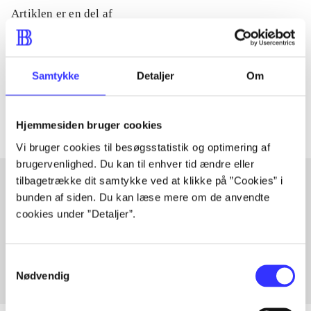
Artiklen er en del af
lorem ipsum dolor sit amet ...
Tidsskrift
Samtykke
Detaljer
Om
Artiklerne i
handler ofte om
Hjemmesiden bruger cookies
Vi bruger cookies til besøgsstatistik og optimering af
brugervenlighed. Du kan til enhver tid ændre eller
tilbagetrække dit samtykke ved at klikke på ”Cookies” i
bunden af siden. Du kan læse mere om de anvendte
Artikler med samme emner
cookies under ”Detaljer”.
Fra
Samtykkevalg
Nødvendig