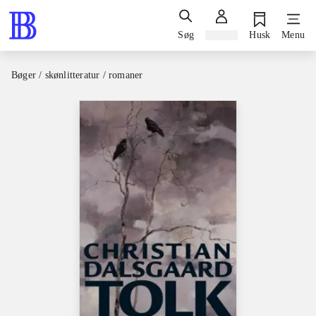
Søg
Log ind
Husk
Menu
Bøger / skønlitteratur / romaner