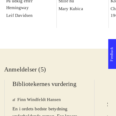
På udkig efter
Stille nu
Ko
Hemingway
Mary Kubica
Ch
Leif Davidsen
19
Feedback
Anmeldelser (5)
Bibliotekernes vurdering
Finn Windfeldt Hansen
af
Sen
En i ordets bedste betydning
underholdende roman. For læsere
Ti