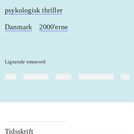
psykologisk thriller
Danmark
2000'erne
Lignende emneord
heste
børnebøger
ridning
hestesygdomme
vokal
Tidsskrift