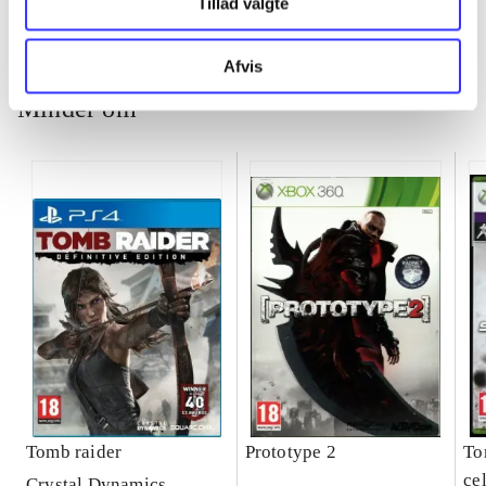
Tillad valgte
Afvis
Minder om
Tomb raider
Prototype 2
To
cel
Crystal Dynamics