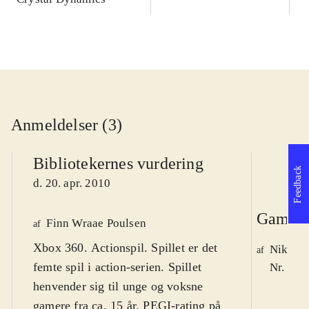
Anmeldelser (3)
Bibliotekernes vurdering
Feedback
d. 20. apr. 2010
Game r
Finn Wraae Poulsen
af
Xbox 360. Actionspil. Spillet er det
Nikolaj
af
femte spil i action-serien. Spillet
Nr. 107
henvender sig til unge og voksne
gamere fra ca. 15 år. PEGI-rating på