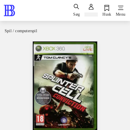
Søg
Log ind
Husk
Menu
Spil / computerspil