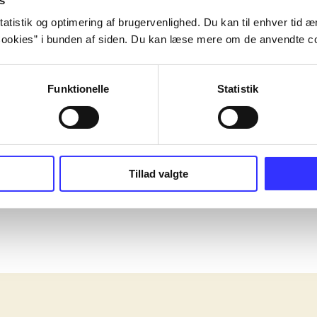
s
atistik og optimering af brugervenlighed. Du kan til enhver tid æn
ookies” i bunden af siden. Du kan læse mere om de anvendte co
Funktionelle
Statistik
Tillad valgte