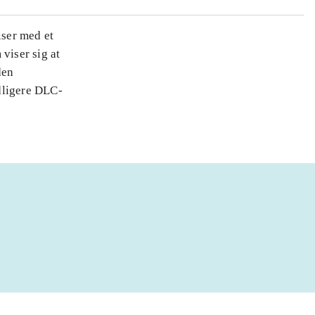
iser med et
viser sig at
den
idligere DLC-