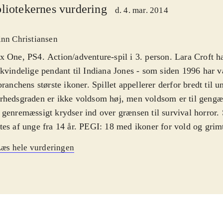
liotekernes vurdering
d. 4. mar. 2014
inn Christiansen
 One, PS4. Action/adventure-spil i 3. person. Lara Croft h
kvindelige pendant til Indiana Jones - som siden 1996 har v
branchens største ikoner. Spillet appellerer derfor bredt til 
hedsgraden er ikke voldsom høj, men voldsom er til gengæ
genremæssigt krydser ind over grænsen til survival horror. 
es af unge fra 14 år. PEGI: 18 med ikoner for vold og grim
ngelsk
.
æs hele vurderingen
lingen er identisk med PS3- og Xbox 360-versionerne, der b
16, 2013. En ung Lara forliser med et skib i havet ud for J
nd på en absolut ikke øde ø, som viser sig at være det forsv
tai. Undervejs i historien transformeres den unge og usikre 
lekraftige skattejæger, som vi kender i de tidligere spil. "De