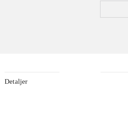
Detaljer
...
...
...
...