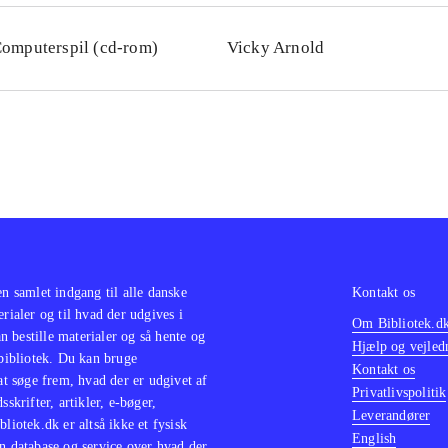
omputerspil (cd-rom)
Vicky Arnold
en samlet indgang til alle danske
Kontakt os
erialer og til hvad der udgives i
Om Bibliotek.d
 bestille materialer og så hente og
Hjælp og vejled
 bibliotek. Du kan bruge
Kontakt os
 at søge frem, hvad der er udgivet af
Privatlivspolitik
sskrifter, artikler, e-bøger,
Leverandører
bliotek.dk er altså ikke et fysisk
English
n database og service over hvad der