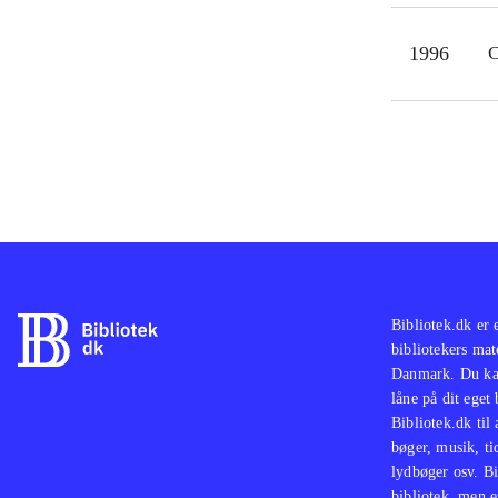
1996
C
Bibliotek.dk er 
bibliotekers mat
Danmark. Du kan
låne på dit eget
Bibliotek.dk til
bøger, musik, tid
lydbøger osv. Bi
bibliotek, men e