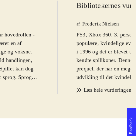
Bibliotekernes vurd
Frederik Nielsen
af
ar hovedrollen -
PS3, Xbox 360. 3. persons
æret en af
populære, kvindelige even
unge og voksne.
i 1996 og det er blevet til
ld handlingen,
kendte spilikoner. Denne 
Spillet kan dog
prequel, der har en meget 
t sprog. Sproget
udvikling til det kvindeli
ikon for vold og sprog, m
Læs hele vurderingen
lev tilbudt i
Lara Croft er en del af en
apan. Hun driver
deres skib forliser og La
undne rige
fra fremmede. Hun begynd
Lara, til den
farer på øen. Lara starter 
Feedback
finitive edition"
den form vi som spillere h