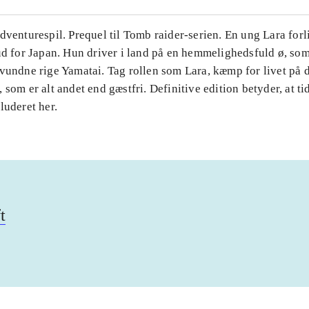
dventurespil. Prequel til Tomb raider-serien. En ung Lara forl
ud for Japan. Hun driver i land på en hemmelighedsfuld ø, som 
svundne rige Yamatai. Tag rollen som Lara, kæmp for livet på 
 som er alt andet end gæstfri. Definitive edition betyder, at t
luderet her.
t