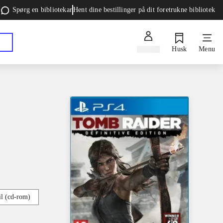
Spørg en bibliotekar
Hent dine bestillinger på dit foretrukne bibliotek
Log ind
Husk
Menu
l (cd-rom)