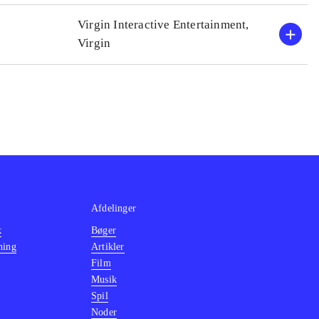
Virgin Interactive Entertainment,
Virgin
Afdelinger
k
Bøger
ning
Artikler
Film
Musik
Spil
Noder