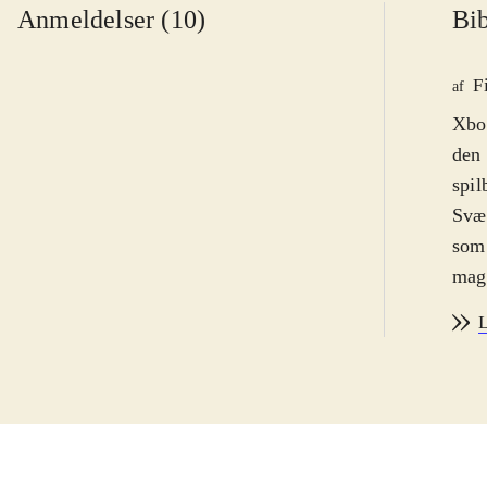
Anmeldelser (10)
Bib
F
af
Xbox
den 
spil
Svær
som 
magt
er e
L
Hand
uge 
i la
Yama
hand