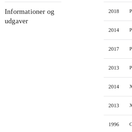
bety
graf
Informationer og
2018
P
Lara
udgaver
fx d
2014
P
graf
Unch
2017
P
og ø
Et g
fans
2013
P
flot
2014
X
2013
X
1996
C