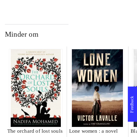
Minder om
Feedback
The orchard of lost souls
Lone women : a novel
Bl