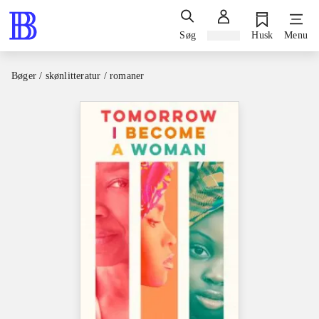
Søg
Log ind
Husk
Menu
Bøger / skønlitteratur / romaner