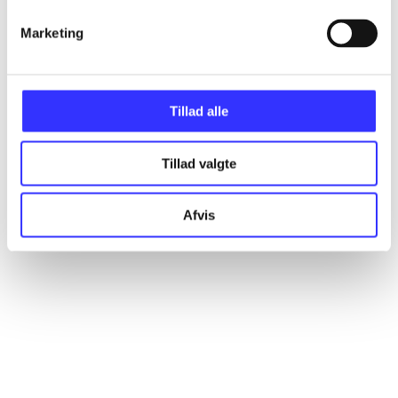
Marketing
Artikler
Alle registrerede artikler fordelt på udgivelser
Tillad alle
...
Tillad valgte
...
Afvis
...
...
...