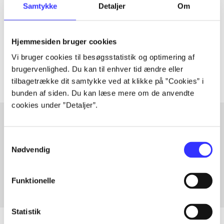
Samtykke
Detaljer
Om
lorem ipsum dolor sit amet ...
Tidsskrift
Hjemmesiden bruger cookies
Artiklerne i
handler ofte om
Vi bruger cookies til besøgsstatistik og optimering af
brugervenlighed. Du kan til enhver tid ændre eller
tilbagetrække dit samtykke ved at klikke på ”Cookies” i
bunden af siden. Du kan læse mere om de anvendte
cookies under ”Detaljer”.
Samtykkevalg
Artikler med samme emner
Nødvendig
Fra
Funktionelle
Statistik