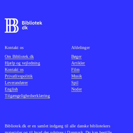
Kontakt os
Afdelinger
Om Bibliotek.dk
Bøger
Hjælp og vejledning
Artikler
Kontakt os
Film
Privatlivspolitik
Musik
Leverandører
Spil
English
Noder
Tilgængelighedserklæring
Bibliotek.dk er en samlet indgang til alle danske bibliotekers
materialer og til hvad der udgives i Danmark. Du kan bestille