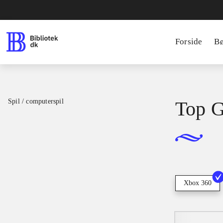
Forside
B
Spil / computerspil
Top G
Xbox 360