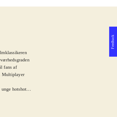
Feedback
ilmklassikeren
 Sværhedsgraden
l fans af
n Multiplayer
n unge hotshot
n fiktiv
emet gør
 dig om at låse