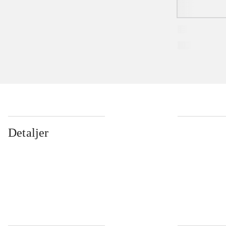
Detaljer
...
...
...
...