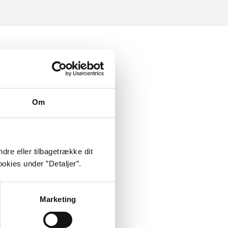
Om
dre eller tilbagetrække dit
okies under ”Detaljer”.
Marketing