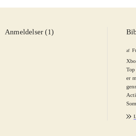
Anmeldelser (1)
Bib
F
af
Xbox
Top
er m
genr
Acti
Som 
Spid
L
mods
kamp