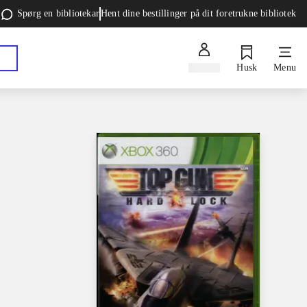
Spørg en bibliotekar
Hent dine bestillinger på dit foretrukne bibliotek
Log ind
Husk
Menu