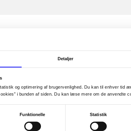
Detaljer
s
atistik og optimering af brugervenlighed. Du kan til enhver tid æn
ookies” i bunden af siden. Du kan læse mere om de anvendte co
Funktionelle
Statistik