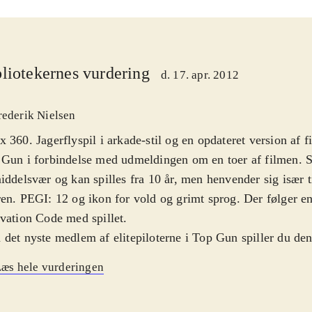
liotekernes vurdering
d. 17. apr. 2012
rederik Nielsen
 360. Jagerflyspil i arkade-stil og en opdateret version af f
 Gun i forbindelse med udmeldingen om en toer af filmen.
iddelsvær og kan spilles fra 10 år, men henvender sig især ti
en. PEGI: 12 og ikon for vold og grimt sprog. Der følger e
vation Code med spillet
.
det nyste medlem af elitepiloterne i Top Gun spiller du de
er og bliver hurtigt kastet ud i akrobatiske luftkampe mod e
æs hele vurderingen
tander, der skaber uro i Den Persiske Golf. Hard lock-syst
ene endnu mere arkade-agtige, da du mest skal koncentrere