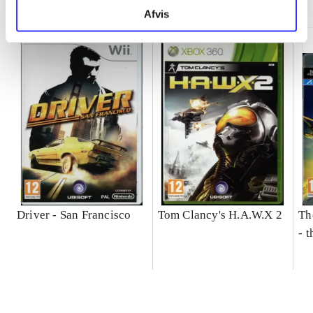
Afvis
Driver - San Francisco
Tom Clancy's H.A.W.X 2
Th
- t
un