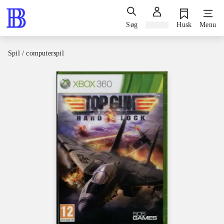
Søg
Log ind
Husk
Menu
Spil / computerspil