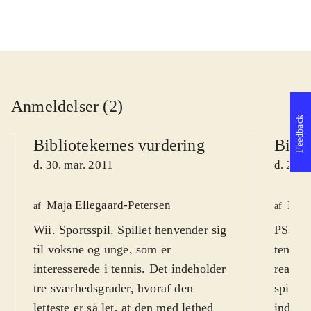
Anmeldelser (2)
Feedback
Bibliotekernes vurdering
Bibli
d. 30. mar. 2011
d. 21. 
Maja Ellegaard-Petersen
Fred
af
af
Wii. Sportsspil. Spillet henvender sig
PS3, X
til voksne og unge, som er
tennis
interesserede i tennis. Det indeholder
realism
tre sværhedsgrader, hvoraf den
spil i 
letteste er så let, at den med lethed
indenfo