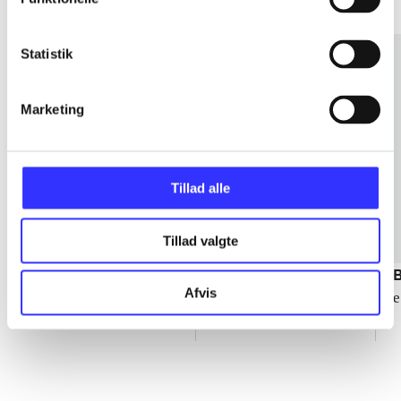
Statistik
Marketing
Tillad alle
Tillad valgte
NHL (2K sports,
The bigs
NB
Afvis
Playstation 2)
Jason Leigh
De