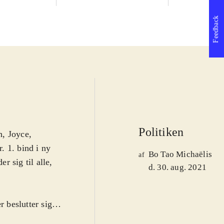
Feedback
Politiken
h, Joyce,
. 1. bind i ny
Bo Tao Michaëlis
af
 sig til alle,
d. 30. aug. 2021
 beslutter sig
ølger bl.a. den