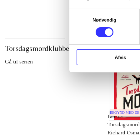
...
Samtykkevalg
Nødvendig
Torsdagsmordklubben
Afvis
Gå til serien
BEGYND MED D
Del 1 -
Torsdagsmord
Richard Osma