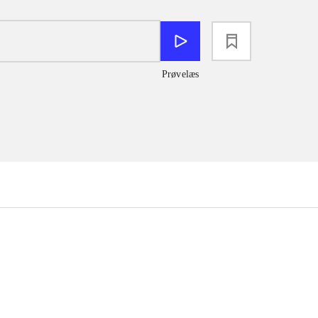
loading
Prøvelæs
...
...
...
...
...
...