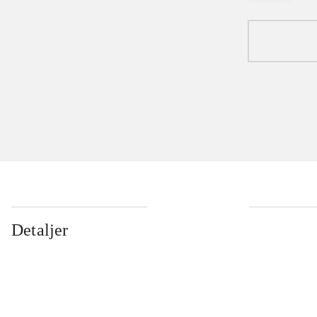
Detaljer
...
...
...
...