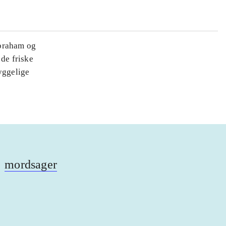
Ibraham og
 de friske
yggelige
mordsager