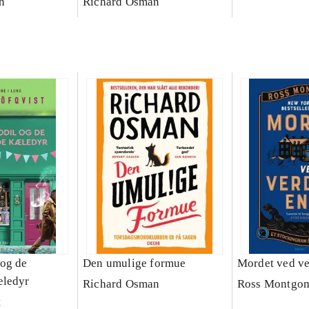
n
Richard Osman
og de
Den umulige formue
Mordet ved v
æledyr
Richard Osman
Ross Montgo
t