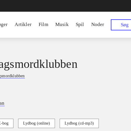
øger
Artikler
Film
Musik
Spil
Noder
Søg
agsmordklubben
gsmordklubben
an
E-bog
Lydbog (online)
Lydbog (cd-mp3)