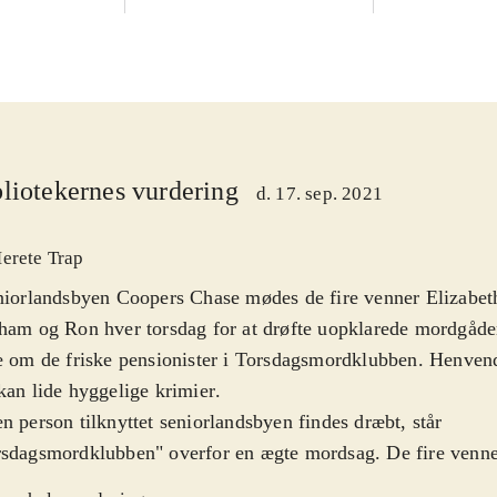
liotekernes vurdering
d. 17. sep. 2021
erete Trap
niorlandsbyen Coopers Chase mødes de fire venner Elizabet
ham og Ron hver torsdag for at drøfte uopklarede mordgåder
e om de friske pensionister i Torsdagsmordklubben. Henvender
kan lide hyggelige krimier
.
n person tilknyttet seniorlandsbyen findes dræbt, står
sdagsmordklubben" overfor en ægte mordsag. De fire venner
at opklare mordgåden. Bogen har skiftende synsvinkler. Vi f