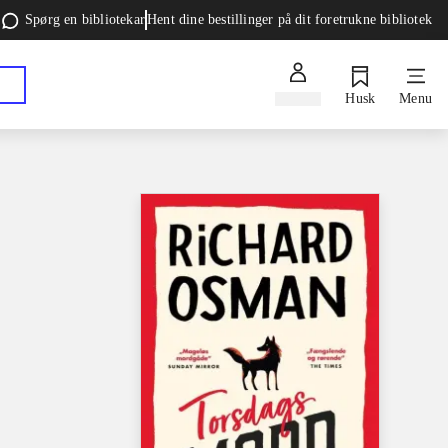
Spørg en bibliotekar
Hent dine bestillinger på dit foretrukne bibliotek
Log ind
Husk
Menu