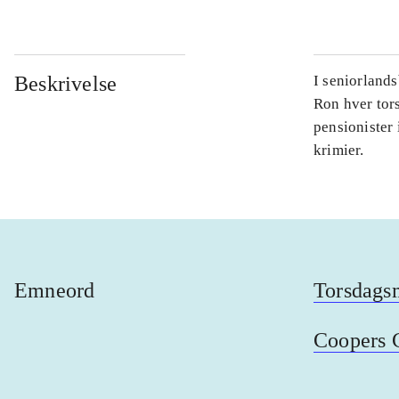
Beskrivelse
I seniorland
Ron hver tors
pensionister 
krimier.
Emneord
Torsdags
Coopers 