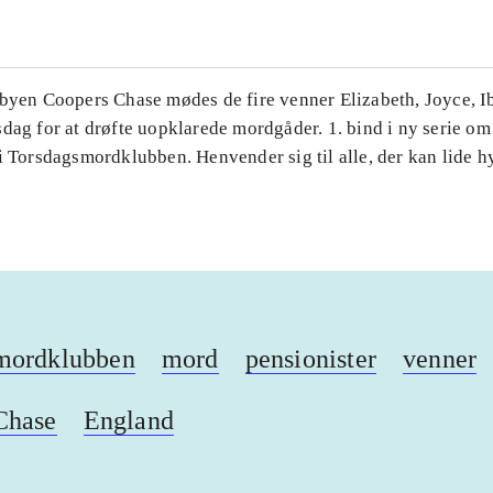
sbyen Coopers Chase mødes de fire venner Elizabeth, Joyce, 
dag for at drøfte uopklarede mordgåder. 1. bind i ny serie om
i Torsdagsmordklubben. Henvender sig til alle, der kan lide h
mordklubben
mord
pensionister
venner
Chase
England