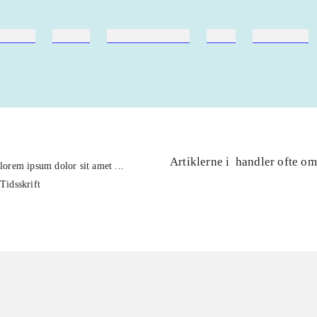
ebøger
ridning
hestesygdomme
vokal
sygdomme
Artiklerne i
handler ofte om
lorem ipsum dolor sit amet ...
Tidsskrift