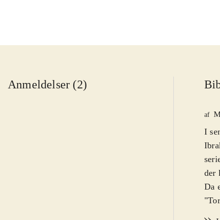
Anmeldelser (2)
Bib
M
af
I se
Ibra
seri
der 
Da e
"Tor
for 