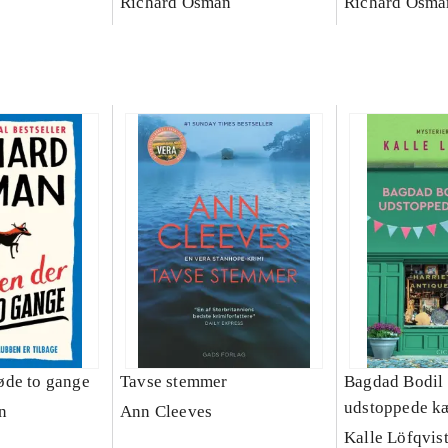
Richard Osman
Richard Osma
øde to gange
Tavse stemmer
Bagdad Bodil 
udstoppede k
n
Ann Cleeves
Kalle Löfqvis