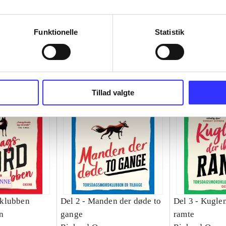
Funktionelle
Statistik
Tillad valgte
ENNE
klubben
Del 2 -
Manden der døde to
Del 3 -
Kuglen
n
gange
ramte