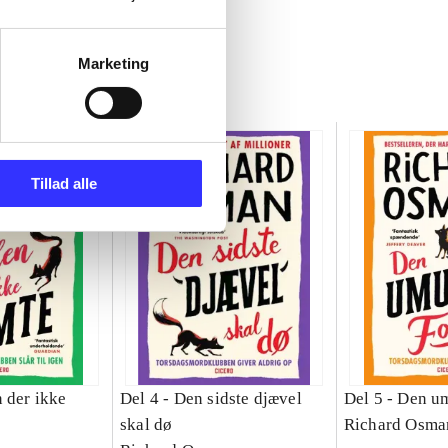
Marketing
Tillad alle
 der ikke
Del 4 -
Den sidste djævel
Del 5 -
Den um
skal dø
Richard Osma