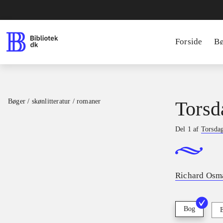
Forside
B
Bøger / skønlitteratur / romaner
Torsd
Del 1 af
Torsda
Richard Osm
Bog