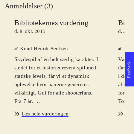
Anmeldelser (3)
Bibliotekernes vurdering
Bibli
d. 8. okt. 2015
d. 28. 
Knud-Henrik Bentzen
Finn
af
af
Skydespil af en helt særlig karakter. I
Vælg e
Feedback
stedet for et historiedrevent spil med
tårnet
statiske levels, får vi et dynamisk
i dette
oplevelse hvor banerne genereres
af skyd
vilkårligt. Guf for alle shooterfans.
forsøge
Fra 7 år
.
Tower 
Tower of Guns udkom sidste år som
titlen 
Læs hele vurderingen
Læs
en downloadtitel via PSN, men nu er
med et 
der en fysisk udgave ude, så
automa