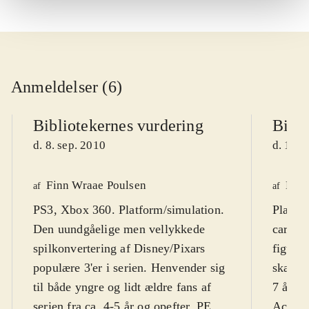
Anmeldelser (6)
Bibliotekernes vurdering
Bibli
d. 8. sep. 2010
d. 16. 
Finn Wraae Poulsen
Kres
af
af
PS3, Xbox 360. Platform/simulation.
Playst
Den uundgåelige men vellykkede
cartoo
spilkonvertering af Disney/Pixars
figurer
populære 3'er i serien. Henvender sig
skærmt
til både yngre og lidt ældre fans af
7 år. F
serien fra ca. 4-5 år og opefter. PEGI
Action