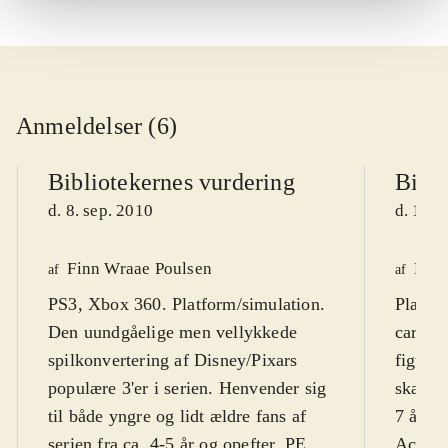
Anmeldelser (6)
Bibliotekernes vurdering
Bibli
d. 8. sep. 2010
d. 16. 
Finn Wraae Poulsen
Kres
af
af
PS3, Xbox 360. Platform/simulation.
Playst
Den uundgåelige men vellykkede
cartoo
spilkonvertering af Disney/Pixars
figurer
populære 3'er i serien. Henvender sig
skærmt
til både yngre og lidt ældre fans af
7 år. F
serien fra ca. 4-5 år og opefter. PEGI
Action