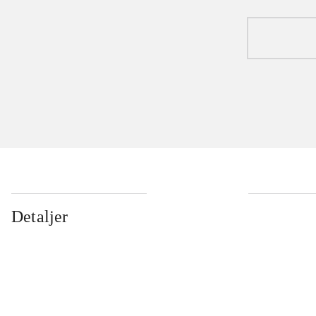
Detaljer
...
...
...
...