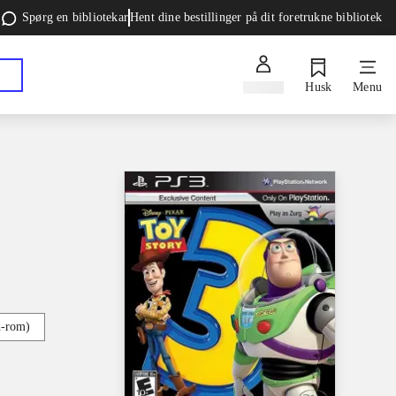
Spørg en bibliotekar
Hent dine bestillinger på dit foretrukne bibliotek
Log ind
Husk
Menu
d-rom)