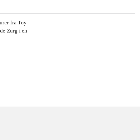
urer fra Toy
de Zurg i en