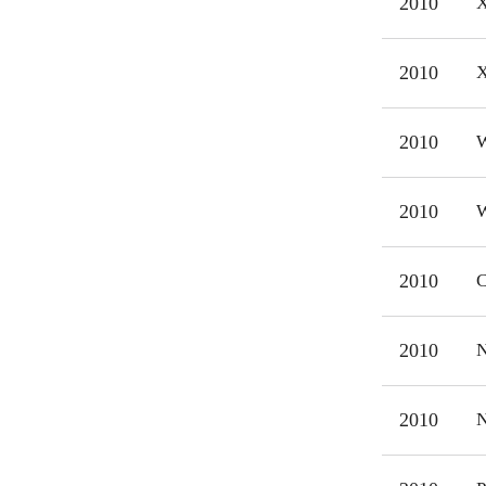
2010
X
2010
X
2010
W
2010
W
2010
C
2010
N
2010
N