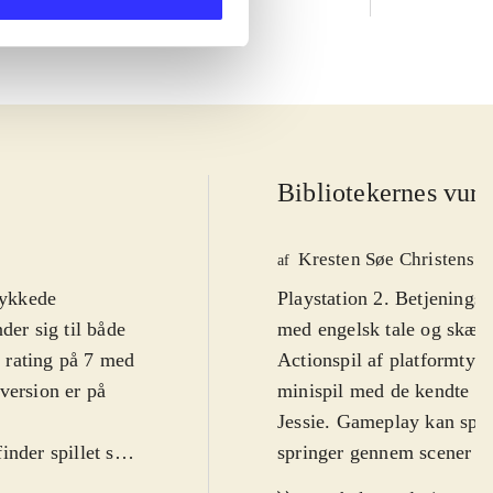
Bibliotekernes vurd
Kresten Søe Christense
af
lykkede
Playstation 2. Betjeningsn
der sig til både
med engelsk tale og skærm
I rating på 7 med
Actionspil af platformtyp
version er på
minispil med de kendte To
Jessie. Gameplay kan spille
nder spillet sig
springer gennem scener fr
lge at spille
effekter, eller miniadven