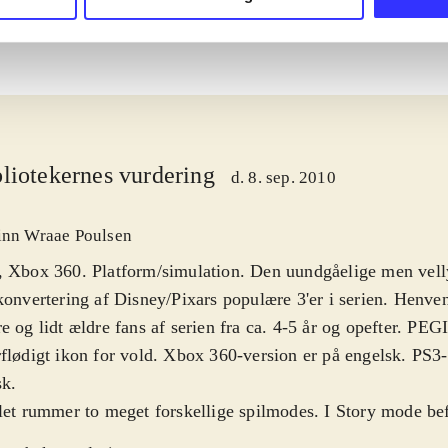
liotekernes vurdering
d. 8. sep. 2010
inn Wraae Poulsen
, Xbox 360. Platform/simulation. Den uundgåelige men vel
konvertering af Disney/Pixars populære 3'er i serien. Henven
e og lidt ældre fans af serien fra ca. 4-5 år og opefter. PEG
flødigt ikon for vold. Xbox 360-version er på engelsk. PS3-
sk
.
let rummer to meget forskellige spilmodes. I Story mode befi
dsagelig i almindelig platforms-mode, hvor spilleren kan væ