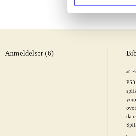
Anmeldelser (6)
Bib
F
af
PS3
spil
yngr
over
dan
Spil
hove