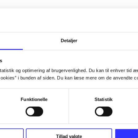
Detaljer
s
atistik og optimering af brugervenlighed. Du kan til enhver tid æn
ookies” i bunden af siden. Du kan læse mere om de anvendte co
Funktionelle
Statistik
III : the
Lego Batman 3 - beyond
Cars 2
Gotham
TT Games
Tillad valgte