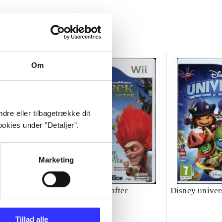
Om
dre eller tilbagetrække dit
okies under ”Detaljer”.
Marketing
Shrek forever after
Disney univer
Tillad alle