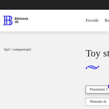
Forside
B
Spil / computerspil
Toy s
Playstation 3
Nintendo ds