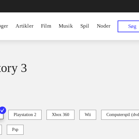
øger
Artikler
Film
Musik
Spil
Noder
Søg
tory 3
Playstation 2
Xbox 360
Wii
Computerspil (dv
Psp