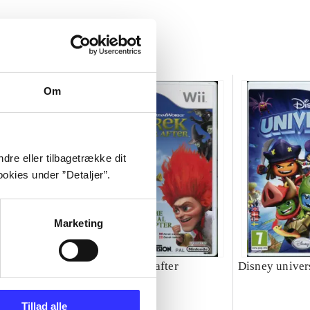
Om
dre eller tilbagetrække dit
okies under ”Detaljer”.
Marketing
Shrek forever after
Disney univer
Tillad alle