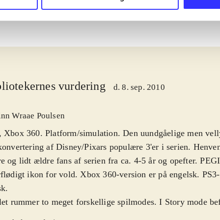
liotekernes vurdering
d. 8. sep. 2010
inn Wraae Poulsen
, Xbox 360. Platform/simulation. Den uundgåelige men vel
konvertering af Disney/Pixars populære 3'er i serien. Henven
e og lidt ældre fans af serien fra ca. 4-5 år og opefter. PEG
flødigt ikon for vold. Xbox 360-version er på engelsk. PS3-
sk
.
let rummer to meget forskellige spilmodes. I Story mode befi
dsagelig i almindelig platforms-mode, hvor spilleren kan væ