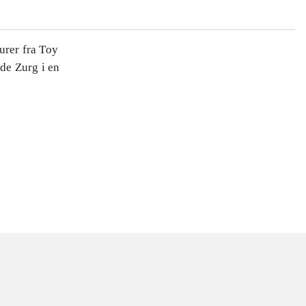
urer fra Toy
de Zurg i en