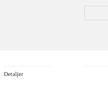
Detaljer
...
...
...
...