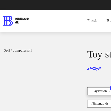
Forside
B
Spil / computerspil
Toy s
Playstation 3
Nintendo ds