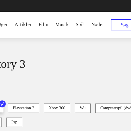
øger
Artikler
Film
Musik
Spil
Noder
Søg
tory 3
Playstation 2
Xbox 360
Wii
Computerspil (dv
Psp