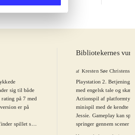
Bibliotekernes vurd
Kresten Søe Christense
af
lykkede
Playstation 2. Betjeningsn
der sig til både
med engelsk tale og skærm
I rating på 7 med
Actionspil af platformtyp
version er på
minispil med de kendte To
Jessie. Gameplay kan spille
nder spillet sig
springer gennem scener fr
lge at spille
effekter, eller miniadven