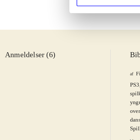
Anmeldelser (6)
Bib
F
af
PS3
spil
yngr
over
dan
Spil
hove