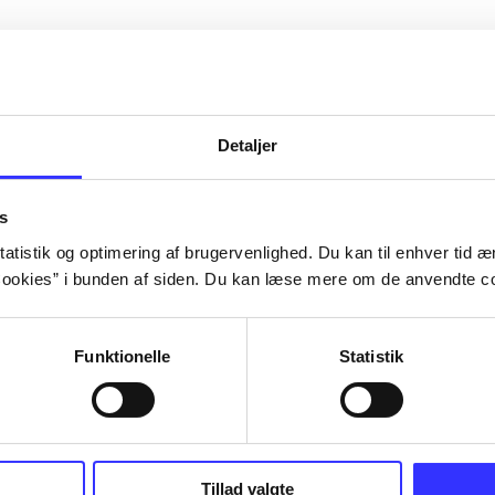
Detaljer
s
atistik og optimering af brugervenlighed. Du kan til enhver tid æn
ookies” i bunden af siden. Du kan læse mere om de anvendte co
Funktionelle
Statistik
III : the
Lego Batman 3 - beyond
Cars 2
Gotham
TT Games
Tillad valgte