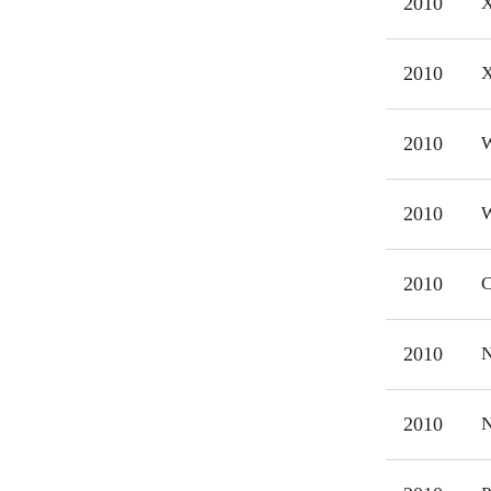
2010
X
2010
X
2010
W
2010
W
2010
C
2010
N
2010
N