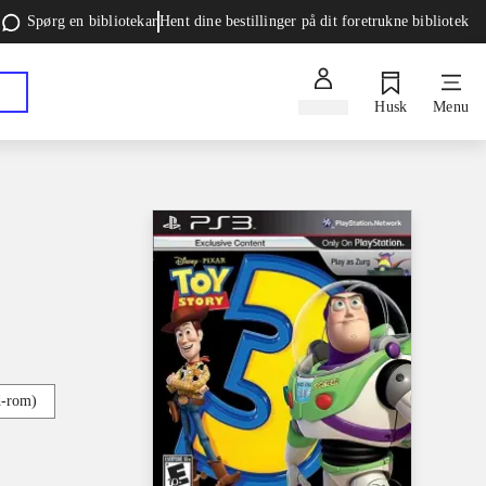
Spørg en bibliotekar
Hent dine bestillinger på dit foretrukne bibliotek
Log ind
Husk
Menu
d-rom)