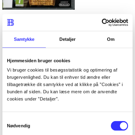
Lego Pirates of the Caribbean : the video game
Anmeldelser (6)
Samtykke
Detaljer
Om
Bibliotekernes vurdering
Hjemmesiden bruger cookies
d. 8. sep. 2010
Vi bruger cookies til besøgsstatistik og optimering af
brugervenlighed. Du kan til enhver tid ændre eller
af
tilbagetrække dit samtykke ved at klikke på ”Cookies” i
af
bunden af siden. Du kan læse mere om de anvendte
Finn Wraae Poulsen
cookies under ”Detaljer”.
d. 8. sep. 2010
PS3, Xbox 360. Platform/simulation. Den
Samtykkevalg
uundgåelige men vellykkede
Nødvendig
spilkonvertering af Disney/Pixars