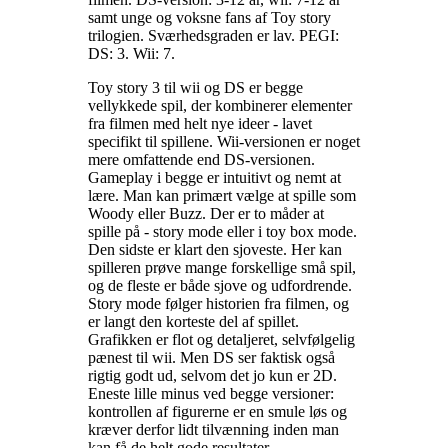
samt unge og voksne fans af Toy story
trilogien. Sværhedsgraden er lav. PEGI:
DS: 3. Wii: 7
.
Toy story 3 til wii og DS er begge
vellykkede spil, der kombinerer elementer
fra filmen med helt nye ideer - lavet
specifikt til spillene. Wii-versionen er noget
mere omfattende end DS-versionen.
Gameplay i begge er intuitivt og nemt at
lære. Man kan primært vælge at spille som
Woody eller Buzz. Der er to måder at
spille på - story mode eller i toy box mode.
Den sidste er klart den sjoveste. Her kan
spilleren prøve mange forskellige små spil,
og de fleste er både sjove og udfordrende.
Story mode følger historien fra filmen, og
er langt den korteste del af spillet.
Grafikken er flot og detaljeret, selvfølgelig
pænest til wii. Men DS ser faktisk også
rigtig godt ud, selvom det jo kun er 2D.
Eneste lille minus ved begge versioner:
kontrollen af figurerne er en smule løs og
kræver derfor lidt tilvænning inden man
kan få de helt gode resultater
.