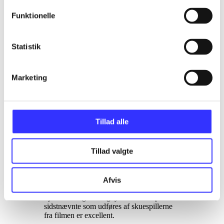
populære 3'er i serien. Henvender sig til
både yngre og lidt ældre fans af serien fra
Funktionelle
ca. 4-5 år og opefter. PEGI rating på 7 med
overflødigt ikon for vold. Xbox 360-
version er på engelsk. PS3-version er på
dansk
.
Statistik
Spillet rummer to meget forskellige
spilmodes. I Story mode befinder spillet sig
Marketing
hovedsagelig i almindelig platforms-mode,
hvor spilleren kan vælge at spille som
Woody, Jessie eller Buzz i 8 forskellige
baner. Hver figur har sine egne, unikke
kompetencer som skal i sving for at
Tillad alle
fuldføre en del af banerne. Det er dog Toy
box mode som er spillets største kvalitet.
Her kan spilleren folde sig frit ud i et
Tillad valgte
western miljø, hvor man frit kan
bygge/dekorere bygninger og tale med
indbyggerne. Undervejs kan man optjene
guld ved at løse opgaver og guldet kan
Afvis
bruges i "Al's Toy Barn" til at opgradere
byen. Både grafik og lydside er i top - især
sidstnævnte som udføres af skuespillerne
fra filmen er excellent
.