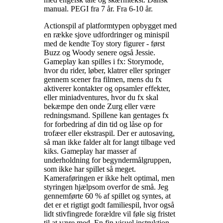
manual. PEGI fra 7 år. Fra 6-10 år
.
Actionspil af platformtypen opbygget med
en række sjove udfordringer og minispil
med de kendte Toy story figurer - først
Buzz og Woody senere også Jessie.
Gameplay kan spilles i fx: Storymode,
hvor du rider, løber, klatrer eller springer
gennem scener fra filmen, mens du fx
aktiverer kontakter og opsamler effekter,
eller miniadventures, hvor du fx skal
bekæmpe den onde Zurg eller være
redningsmand. Spillene kan gentages fx
for forbedring af din tid og låse op for
trofæer eller ekstraspil. Der er autosaving,
så man ikke falder alt for langt tilbage ved
kiks. Gameplay har masser af
underholdning for begyndermålgruppen,
som ikke har spillet så meget.
Kameraføringen er ikke helt optimal, men
styringen hjælpsom overfor de små. Jeg
gennemførte 60 % af spillet og syntes, at
det er et rigtigt godt familiespil, hvor også
lidt stivfingrede forældre vil føle sig fristet
til at være med. En fin visuel instruktion