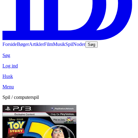
Forside
Bøger
Artikler
Film
Musik
Spil
Noder
Søg
Søg
Log ind
Husk
Menu
Spil / computerspil