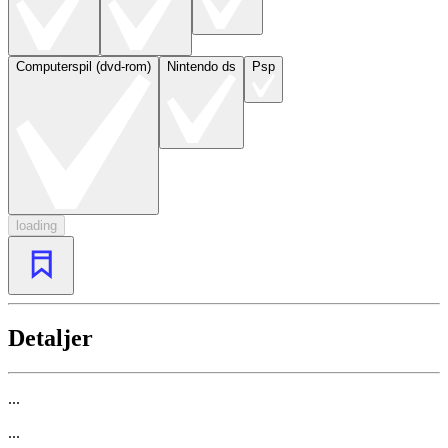
Computerspil (dvd-rom)
Nintendo ds
Psp
loading
Detaljer
...
...