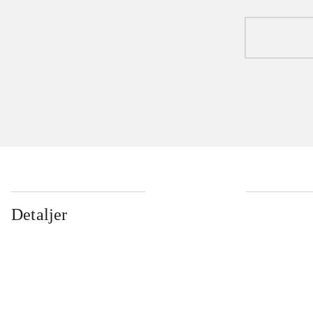
Detaljer
...
...
...
...