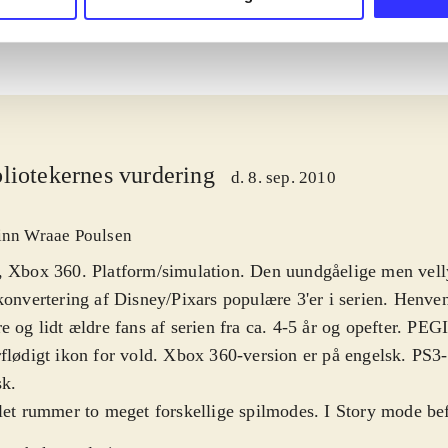
liotekernes vurdering
d. 8. sep. 2010
inn Wraae Poulsen
, Xbox 360. Platform/simulation. Den uundgåelige men vel
konvertering af Disney/Pixars populære 3'er i serien. Henven
e og lidt ældre fans af serien fra ca. 4-5 år og opefter. PEG
flødigt ikon for vold. Xbox 360-version er på engelsk. PS3-
sk
.
let rummer to meget forskellige spilmodes. I Story mode befi
dsagelig i almindelig platforms-mode, hvor spilleren kan væ