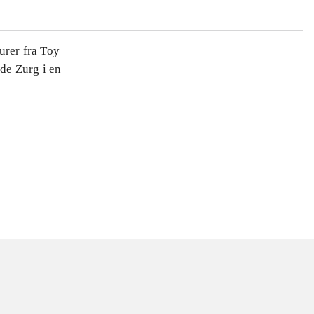
urer fra Toy
de Zurg i en