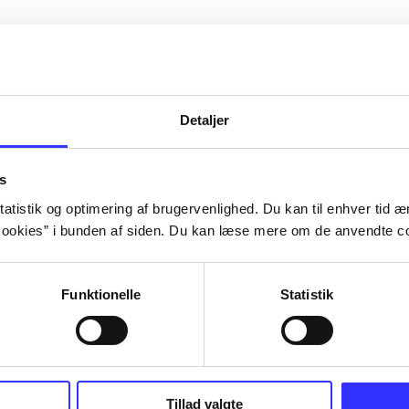
Detaljer
s
atistik og optimering af brugervenlighed. Du kan til enhver tid æn
ookies” i bunden af siden. Du kan læse mere om de anvendte co
Funktionelle
Statistik
III : the
Lego Batman 3 - beyond
Cars 2
Gotham
TT Games
Tillad valgte