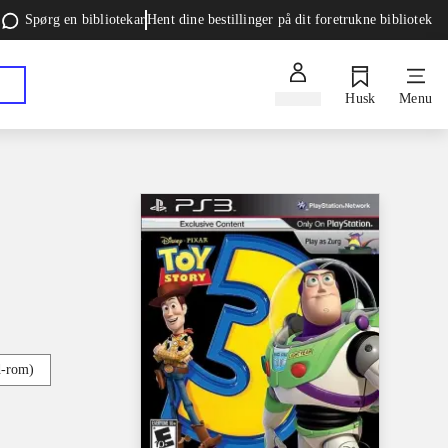
Spørg en bibliotekar
Hent dine bestillinger på dit foretrukne bibliotek
Log ind
Husk
Menu
d-rom)