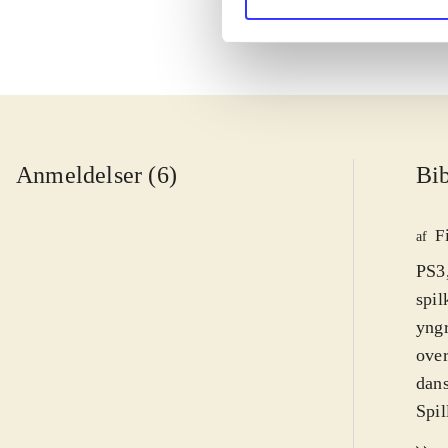
Anmeldelser (6)
Bib
F
af
PS3
spil
yngr
over
dan
Spil
hove