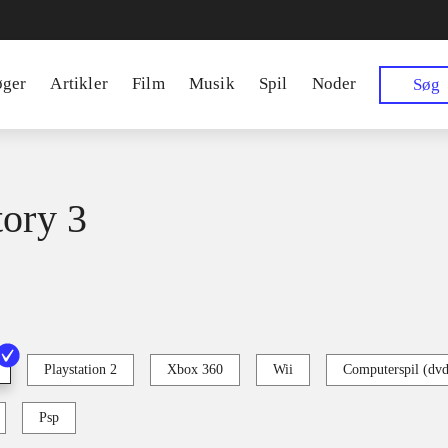
øger
Artikler
Film
Musik
Spil
Noder
Søg
tory 3
Playstation 2
Xbox 360
Wii
Computerspil (dv
Psp