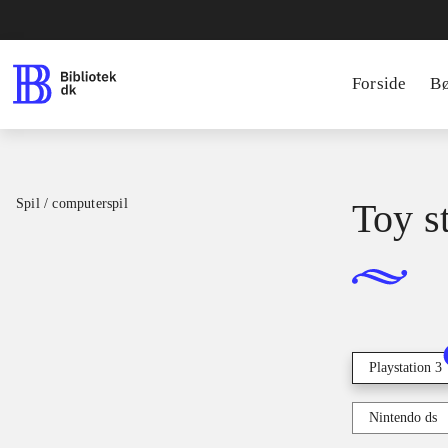
Forside
B
Spil / computerspil
Toy s
Playstation 3
Nintendo ds