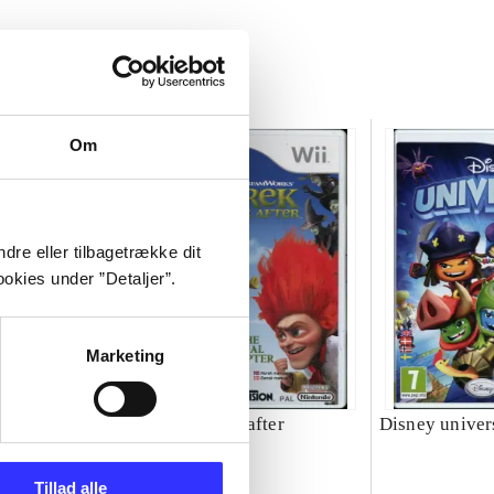
Om
dre eller tilbagetrække dit
okies under ”Detaljer”.
Marketing
Shrek forever after
Disney univer
Tillad alle