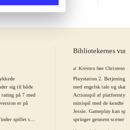
Bibliotekernes vurd
Kresten Søe Christense
af
lykkede
Playstation 2. Betjeningsn
der sig til både
med engelsk tale og skærm
I rating på 7 med
Actionspil af platformtyp
version er på
minispil med de kendte To
Jessie. Gameplay kan spille
nder spillet sig
springer gennem scener fr
lge at spille
effekter, eller miniadven