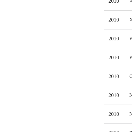
2010
X
2010
X
2010
W
2010
W
2010
C
2010
N
2010
N