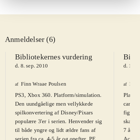
Anmeldelser (6)
Bibliotekernes vurdering
Bibli
d. 8. sep. 2010
d. 16. 
Finn Wraae Poulsen
Kres
af
af
PS3, Xbox 360. Platform/simulation.
Playst
Den uundgåelige men vellykkede
cartoo
spilkonvertering af Disney/Pixars
figurer
populære 3'er i serien. Henvender sig
skærmt
til både yngre og lidt ældre fans af
7 år. F
serien fra ca. 4-5 år og opefter. PEGI
Action