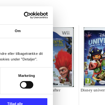
Om
dre eller tilbagetrække dit
okies under ”Detaljer”.
Marketing
Shrek forever after
Disney univer
Tillad alle