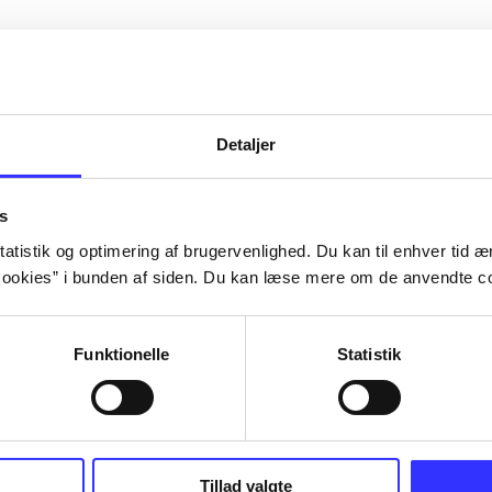
Detaljer
s
atistik og optimering af brugervenlighed. Du kan til enhver tid æn
ookies” i bunden af siden. Du kan læse mere om de anvendte co
Funktionelle
Statistik
III : the
Lego Batman 3 - beyond
Cars 2
Gotham
TT Games
Tillad valgte