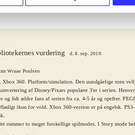
liotekernes vurdering
d. 8. sep. 2010
inn Wraae Poulsen
, Xbox 360. Platform/simulation. Den uundgåelige men vel
konvertering af Disney/Pixars populære 3'er i serien. Henven
e og lidt ældre fans af serien fra ca. 4-5 år og opefter. PEG
flødigt ikon for vold. Xbox 360-version er på engelsk. PS3-
sk
.
let rummer to meget forskellige spilmodes. I Story mode befi
dsagelig i almindelig platforms-mode, hvor spilleren kan væ