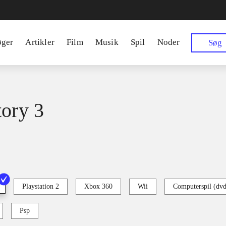
øger
Artikler
Film
Musik
Spil
Noder
Søg
tory 3
Playstation 2
Xbox 360
Wii
Computerspil (dv
Psp