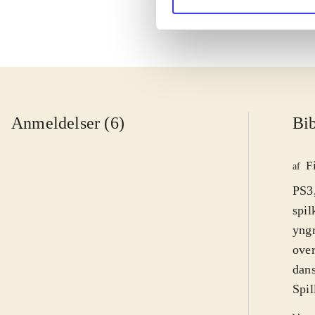
Anmeldelser (6)
Bib
F
af
PS3
spil
yngr
over
dan
Spil
hove