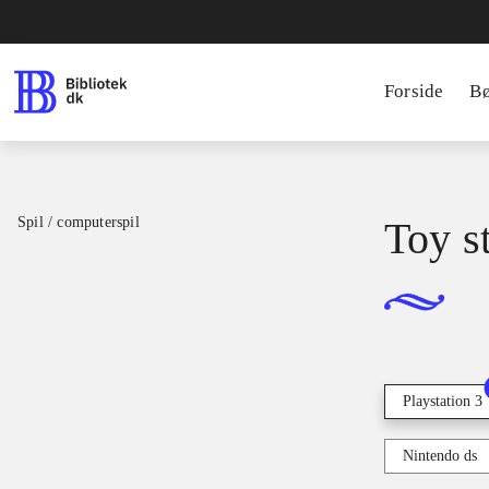
Forside
B
Spil / computerspil
Toy s
Playstation 3
Nintendo ds