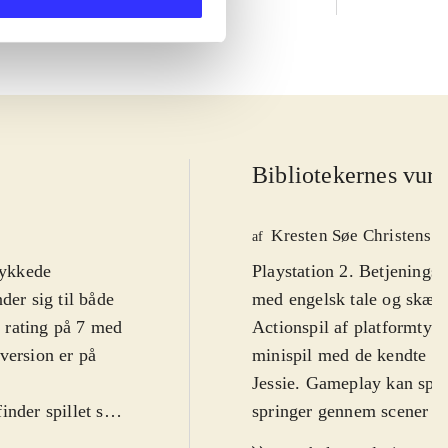
Bibliotekernes vurd
Kresten Søe Christense
af
lykkede
Playstation 2. Betjeningsn
der sig til både
med engelsk tale og skærm
I rating på 7 med
Actionspil af platformtyp
version er på
minispil med de kendte To
Jessie. Gameplay kan spille
nder spillet sig
springer gennem scener fr
lge at spille
effekter, eller miniadven