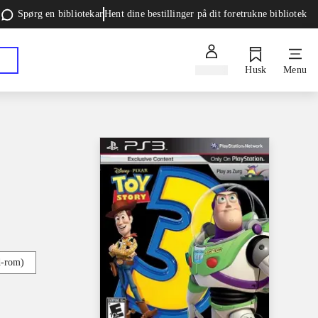
Spørg en bibliotekar
Hent dine bestillinger på dit foretrukne bibliotek
Log ind
Husk
Menu
d-rom)