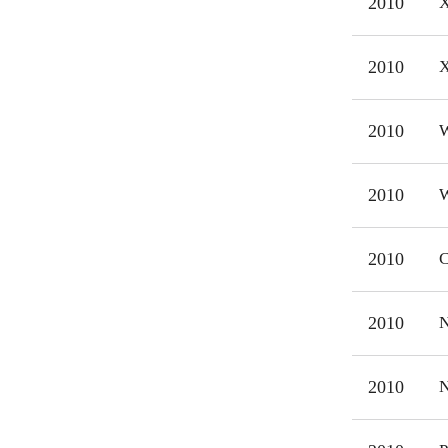
2010
X
2010
X
2010
W
2010
W
2010
C
2010
N
2010
N