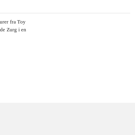
urer fra Toy
de Zurg i en