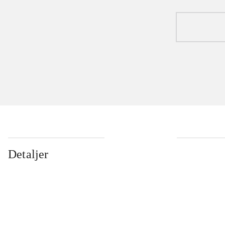
Detaljer
...
...
...
...