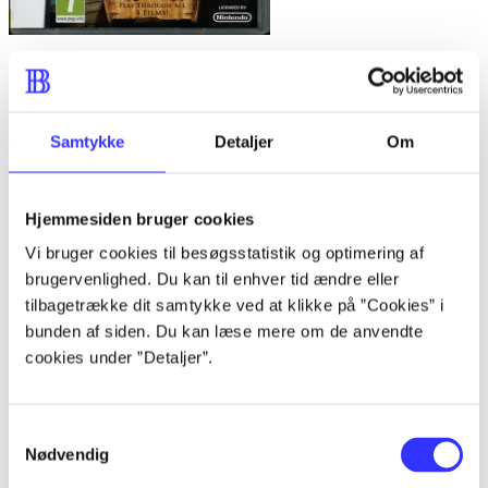
Lego Pirates of the Caribbean : the video game
Anmeldelser (6)
Samtykke
Detaljer
Om
Bibliotekernes vurdering
Hjemmesiden bruger cookies
d. 8. sep. 2010
Vi bruger cookies til besøgsstatistik og optimering af
brugervenlighed. Du kan til enhver tid ændre eller
af
tilbagetrække dit samtykke ved at klikke på ”Cookies” i
af
bunden af siden. Du kan læse mere om de anvendte
Finn Wraae Poulsen
cookies under ”Detaljer”.
d. 8. sep. 2010
PS3, Xbox 360. Platform/simulation. Den
Samtykkevalg
uundgåelige men vellykkede
Nødvendig
spilkonvertering af Disney/Pixars