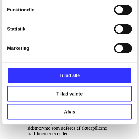
populære 3'er i serien. Henvender sig til
både yngre og lidt ældre fans af serien fra
Funktionelle
ca. 4-5 år og opefter. PEGI rating på 7 med
overflødigt ikon for vold. Xbox 360-
version er på engelsk. PS3-version er på
dansk
.
Statistik
Spillet rummer to meget forskellige
spilmodes. I Story mode befinder spillet sig
Marketing
hovedsagelig i almindelig platforms-mode,
hvor spilleren kan vælge at spille som
Woody, Jessie eller Buzz i 8 forskellige
baner. Hver figur har sine egne, unikke
kompetencer som skal i sving for at
Tillad alle
fuldføre en del af banerne. Det er dog Toy
box mode som er spillets største kvalitet.
Her kan spilleren folde sig frit ud i et
Tillad valgte
western miljø, hvor man frit kan
bygge/dekorere bygninger og tale med
indbyggerne. Undervejs kan man optjene
guld ved at løse opgaver og guldet kan
Afvis
bruges i "Al's Toy Barn" til at opgradere
byen. Både grafik og lydside er i top - især
sidstnævnte som udføres af skuespillerne
fra filmen er excellent
.