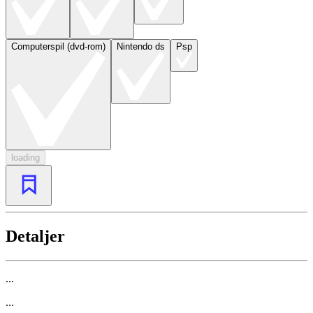
Computerspil (dvd-rom)
Nintendo ds
Psp
loading
Detaljer
...
...