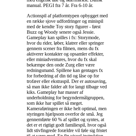
manual. PEGI fra 7 år. Fra 6-10 år
.
Actionspil af platformtypen opbygget med
en række sjove udfordringer og minispil
med de kendte Toy story figurer - først
Buzz og Woody senere også Jessie.
Gameplay kan spilles i fx: Storymode,
hvor du rider, løber, klatrer eller springer
gennem scener fra filmen, mens du fx
aktiverer kontakter og opsamler effekter,
eller miniadventures, hvor du fx skal
bekæmpe den onde Zurg eller være
redningsmand. Spillene kan gentages fx
for forbedring af din tid og låse op for
trofæer eller ekstraspil. Der er autosaving,
så man ikke falder alt for langt tilbage ved
kiks. Gameplay har masser af
underholdning for begyndermålgruppen,
som ikke har spillet så meget.
Kameraføringen er ikke helt optimal, men
styringen hjælpsom overfor de små. Jeg
gennemførte 60 % af spillet og syntes, at
det er et rigtigt godt familiespil, hvor også
lidt stivfingrede forældre vil føle sig fristet
til at være med. En fin visuel instruktion