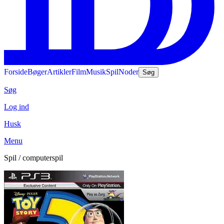
Forside
Bøger
Artikler
Film
Musik
Spil
Noder
Søg
Søg
Log ind
Husk
Menu
Spil / computerspil