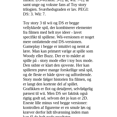
samt unge og voksne fans af Toy story
trilogien. Sværhedsgraden er lav. PEGI:
DS: 3. Wii: 7
.
Toy story 3 til wii og DS er begge
vellykkede spil, der kombinerer elementer
fra filmen med helt nye ideer - lavet
specifikt til spillene. Wii-versionen er noget
mere omfattende end DS-versionen.
Gameplay i begge er intuitivt og nemt at
lære. Man kan primært vælge at spille som
Woody eller Buzz. Der er to måder at
spille på - story mode eller i toy box mode.
Den sidste er klart den sjoveste. Her kan
spilleren prøve mange forskellige små spil,
og de fleste er både sjove og udfordrende.
Story mode følger historien fra filmen, og
er langt den korteste del af spillet.
Grafikken er flot og detaljeret, selvfølgelig
pænest til wii. Men DS ser faktisk også
rigtig godt ud, selvom det jo kun er 2D.
Eneste lille minus ved begge versioner:
kontrollen af figurerne er en smule løs og
kræver derfor lidt tilvænning inden man
kan få de helt gode resultater
.