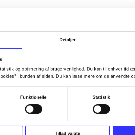
Detaljer
s
atistik og optimering af brugervenlighed. Du kan til enhver tid æn
ookies” i bunden af siden. Du kan læse mere om de anvendte co
Funktionelle
Statistik
III : the
Lego Batman 3 - beyond
Cars 2
Gotham
TT Games
Tillad valgte