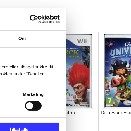
Om
dre eller tilbagetrække dit
okies under ”Detaljer”.
Marketing
Shrek forever after
Disney univer
Tillad alle