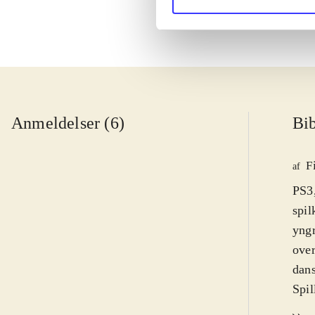
Anmeldelser (6)
Bib
F
af
PS3
spil
yngr
over
dan
Spil
hove