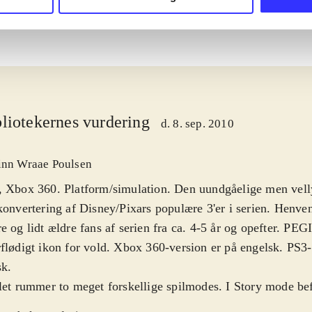
liotekernes vurdering
d. 8. sep. 2010
inn Wraae Poulsen
, Xbox 360. Platform/simulation. Den uundgåelige men vel
konvertering af Disney/Pixars populære 3'er i serien. Henven
e og lidt ældre fans af serien fra ca. 4-5 år og opefter. PEG
flødigt ikon for vold. Xbox 360-version er på engelsk. PS3-
sk
.
let rummer to meget forskellige spilmodes. I Story mode befi
dsagelig i almindelig platforms-mode, hvor spilleren kan væ