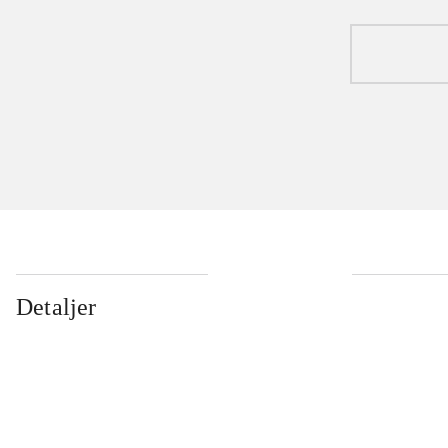
Detaljer
...
...
...
...