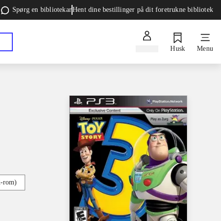
Spørg en bibliotekar
Hent dine bestillinger på dit foretrukne bibliotek
Log ind
Husk
Menu
d-rom)