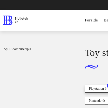
Forside
B
Spil / computerspil
Toy s
Playstation 3
Nintendo ds