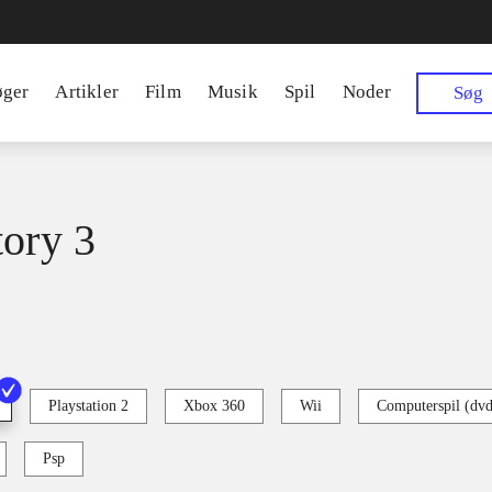
øger
Artikler
Film
Musik
Spil
Noder
Søg
tory 3
Playstation 2
Xbox 360
Wii
Computerspil (dv
Psp