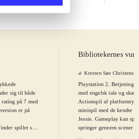
Bibliotekernes vurd
Kresten Søe Christense
af
lykkede
Playstation 2. Betjeningsn
der sig til både
med engelsk tale og skærm
I rating på 7 med
Actionspil af platformtyp
version er på
minispil med de kendte To
Jessie. Gameplay kan spille
nder spillet sig
springer gennem scener fr
lge at spille
effekter, eller miniadven