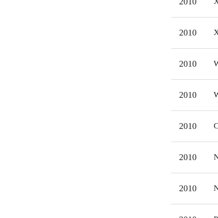
2010
X
2010
X
2010
W
2010
W
2010
C
2010
N
2010
N