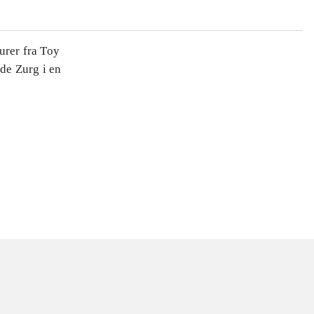
urer fra Toy
de Zurg i en