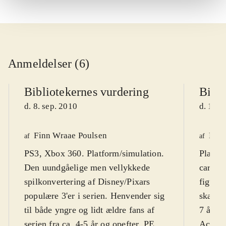
Anmeldelser (6)
Bibliotekernes vurdering
Bibli
d. 8. sep. 2010
d. 16. 
Finn Wraae Poulsen
Kres
af
af
PS3, Xbox 360. Platform/simulation.
Playst
Den uundgåelige men vellykkede
cartoo
spilkonvertering af Disney/Pixars
figurer
populære 3'er i serien. Henvender sig
skærmt
til både yngre og lidt ældre fans af
7 år. F
serien fra ca. 4-5 år og opefter. PEGI
Action