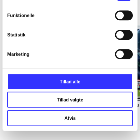
Minder om
Funktionelle
Statistik
Marketing
Tillad alle
Tillad valgte
Lego star wars III : the
Torchlight
Ca
clone wars
Afvis