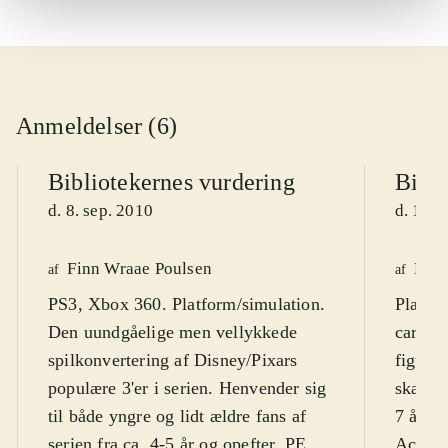
Anmeldelser (6)
Bibliotekernes vurdering
Bibli
d. 8. sep. 2010
d. 16. 
Finn Wraae Poulsen
Kres
af
af
PS3, Xbox 360. Platform/simulation.
Playst
Den uundgåelige men vellykkede
cartoo
spilkonvertering af Disney/Pixars
figurer
populære 3'er i serien. Henvender sig
skærmt
til både yngre og lidt ældre fans af
7 år. F
serien fra ca. 4-5 år og opefter. PEGI
Action