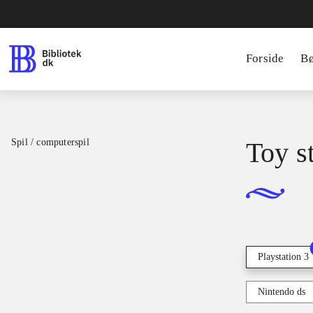
Forside
B
Spil / computerspil
Toy s
Playstation 3
Nintendo ds