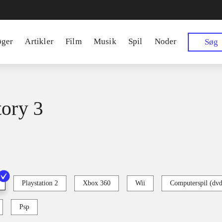
øger
Artikler
Film
Musik
Spil
Noder
Søg
tory 3
Playstation 2
Xbox 360
Wii
Computerspil (dv
Psp