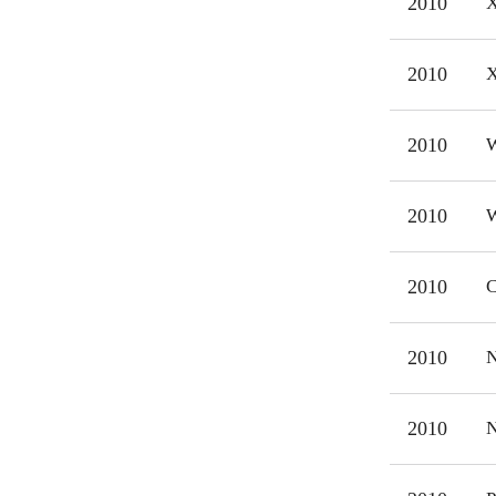
2010
X
2010
X
2010
W
2010
W
2010
C
2010
N
2010
N