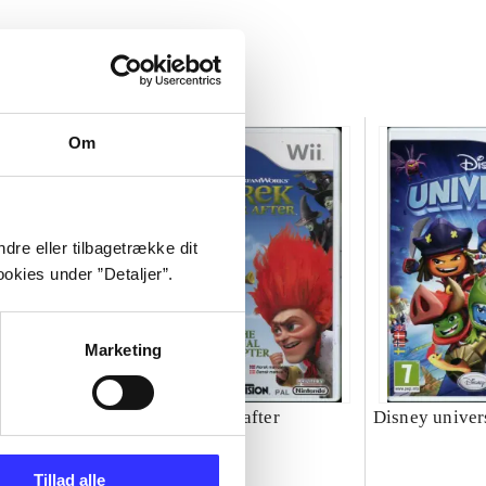
Om
dre eller tilbagetrække dit
okies under ”Detaljer”.
Marketing
Shrek forever after
Disney univer
Tillad alle