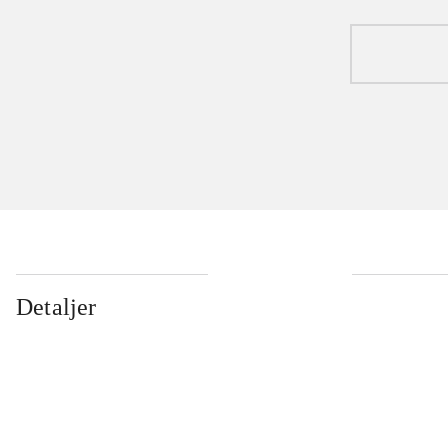
Detaljer
...
...
...
...