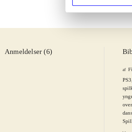
Anmeldelser (6)
Bib
F
af
PS3
spil
yngr
over
dan
Spil
hove