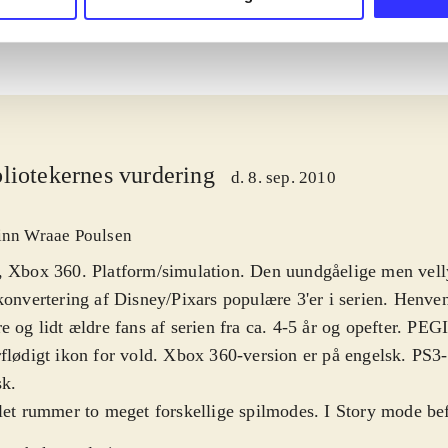
liotekernes vurdering
d. 8. sep. 2010
inn Wraae Poulsen
, Xbox 360. Platform/simulation. Den uundgåelige men vel
konvertering af Disney/Pixars populære 3'er i serien. Henven
e og lidt ældre fans af serien fra ca. 4-5 år og opefter. PEG
flødigt ikon for vold. Xbox 360-version er på engelsk. PS3-
sk
.
let rummer to meget forskellige spilmodes. I Story mode befi
dsagelig i almindelig platforms-mode, hvor spilleren kan væ