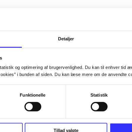
Detaljer
s
atistik og optimering af brugervenlighed. Du kan til enhver tid æn
ookies” i bunden af siden. Du kan læse mere om de anvendte co
Funktionelle
Statistik
III : the
Lego Batman 3 - beyond
Cars 2
Gotham
TT Games
Tillad valgte