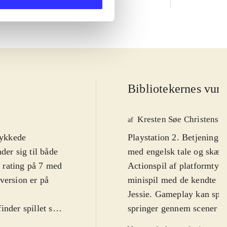
Bibliotekernes vurd
Kresten Søe Christense
af
lykkede
Playstation 2. Betjeningsn
der sig til både
med engelsk tale og skærm
I rating på 7 med
Actionspil af platformtyp
version er på
minispil med de kendte To
Jessie. Gameplay kan spille
nder spillet sig
springer gennem scener fr
lge at spille
effekter, eller miniadven