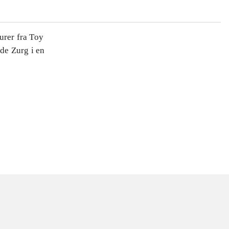
urer fra Toy
de Zurg i en