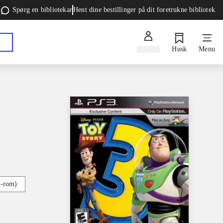
Spørg en bibliotekar
Hent dine bestillinger på dit foretrukne bibliotek
Log ind
Husk
Menu
d-rom)