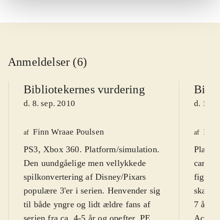
Anmeldelser (6)
Bibliotekernes vurdering
Bibli
d. 8. sep. 2010
d. 16. 
Finn Wraae Poulsen
Kres
af
af
PS3, Xbox 360. Platform/simulation.
Playst
Den uundgåelige men vellykkede
cartoo
spilkonvertering af Disney/Pixars
figurer
populære 3'er i serien. Henvender sig
skærmt
til både yngre og lidt ældre fans af
7 år. F
serien fra ca. 4-5 år og opefter. PEGI
Action