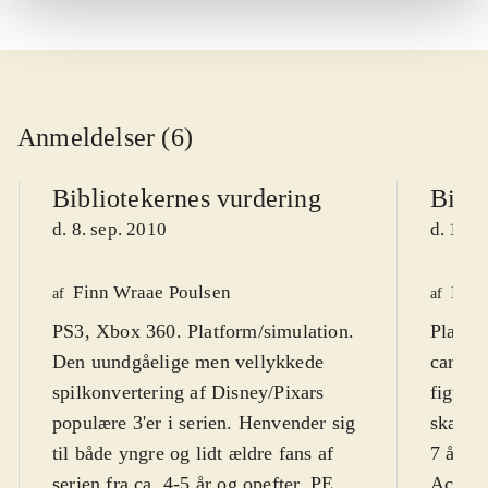
Anmeldelser (6)
Bibliotekernes vurdering
Bibli
d. 8. sep. 2010
d. 16. 
Finn Wraae Poulsen
Kres
af
af
PS3, Xbox 360. Platform/simulation.
Playst
Den uundgåelige men vellykkede
cartoo
spilkonvertering af Disney/Pixars
figurer
populære 3'er i serien. Henvender sig
skærmt
til både yngre og lidt ældre fans af
7 år. F
serien fra ca. 4-5 år og opefter. PEGI
Action