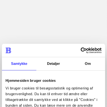
...
...
...
...
...
Minder om
Samtykke
Detaljer
Om
Hjemmesiden bruger cookies
Vi bruger cookies til besøgsstatistik og optimering af
brugervenlighed. Du kan til enhver tid ændre eller
tilbagetrække dit samtykke ved at klikke på ”Cookies” i
bunden af siden. Du kan læse mere om de anvendte