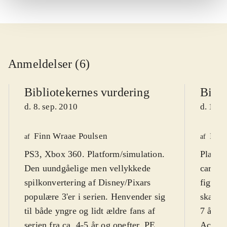
Anmeldelser (6)
Bibliotekernes vurdering
Bibli
d. 8. sep. 2010
d. 16. 
Finn Wraae Poulsen
Kres
af
af
PS3, Xbox 360. Platform/simulation.
Playst
Den uundgåelige men vellykkede
cartoo
spilkonvertering af Disney/Pixars
figurer
populære 3'er i serien. Henvender sig
skærmt
til både yngre og lidt ældre fans af
7 år. F
serien fra ca. 4-5 år og opefter. PEGI
Action