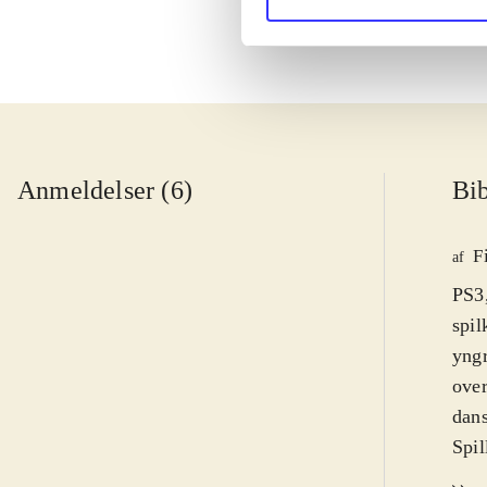
Anmeldelser (6)
Bib
F
af
PS3
spil
yngr
over
dan
Spil
hove