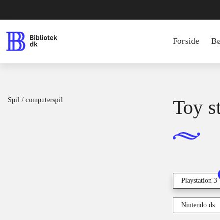
Forside
B
Spil / computerspil
Toy s
Playstation 3
Nintendo ds