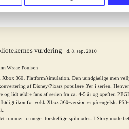
liotekernes vurdering
d. 8. sep. 2010
inn Wraae Poulsen
, Xbox 360. Platform/simulation. Den uundgåelige men vel
konvertering af Disney/Pixars populære 3'er i serien. Henven
e og lidt ældre fans af serien fra ca. 4-5 år og opefter. PEG
flødigt ikon for vold. Xbox 360-version er på engelsk. PS3-
sk
.
let rummer to meget forskellige spilmodes. I Story mode befi
dsagelig i almindelig platforms-mode, hvor spilleren kan væ