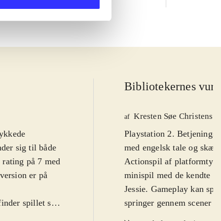
Bibliotekernes vurd
Kresten Søe Christense
af
lykkede
Playstation 2. Betjeningsn
der sig til både
med engelsk tale og skærm
I rating på 7 med
Actionspil af platformtyp
version er på
minispil med de kendte To
Jessie. Gameplay kan spille
nder spillet sig
springer gennem scener fr
lge at spille
effekter, eller miniadven