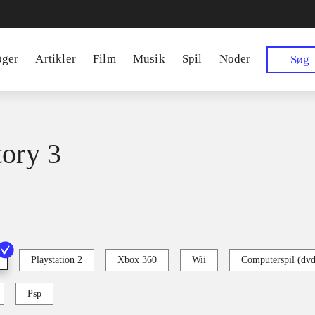
øger
Artikler
Film
Musik
Spil
Noder
Søg
tory 3
Playstation 2
Xbox 360
Wii
Computerspil (dv
Psp