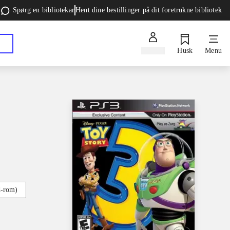
Spørg en bibliotekar
Hent dine bestillinger på dit foretrukne bibliotek
Log ind
Husk
Menu
d-rom)