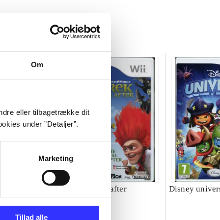
Om
dre eller tilbagetrække dit
okies under ”Detaljer”.
Marketing
Shrek forever after
Disney univer
Tillad alle