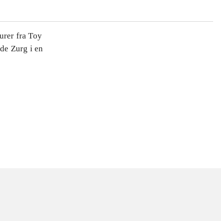
urer fra Toy
de Zurg i en