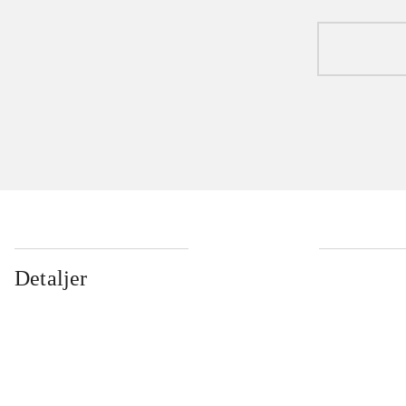
Detaljer
...
...
...
...