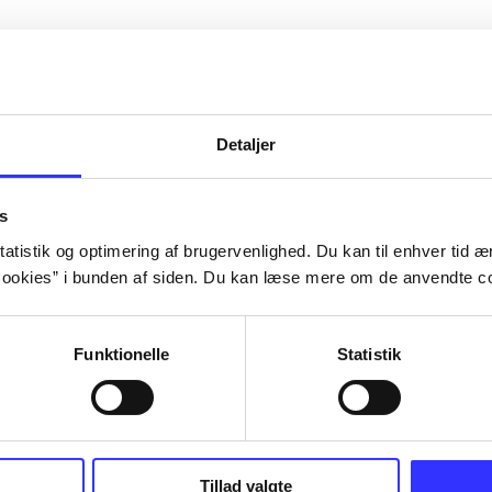
Detaljer
s
atistik og optimering af brugervenlighed. Du kan til enhver tid æn
ookies” i bunden af siden. Du kan læse mere om de anvendte co
Funktionelle
Statistik
III : the
Lego Batman 3 - beyond
Cars 2
Gotham
TT Games
Tillad valgte