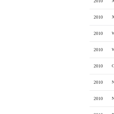
2010
X
2010
X
2010
W
2010
W
2010
C
2010
N
2010
N