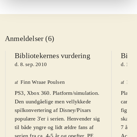
Anmeldelser (6)
Bibliotekernes vurdering
Bibli
d. 8. sep. 2010
d. 16. 
Finn Wraae Poulsen
Kres
af
af
PS3, Xbox 360. Platform/simulation.
Playst
Den uundgåelige men vellykkede
cartoo
spilkonvertering af Disney/Pixars
figurer
populære 3'er i serien. Henvender sig
skærmt
til både yngre og lidt ældre fans af
7 år. F
serien fra ca. 4-5 år og opefter. PEGI
Action