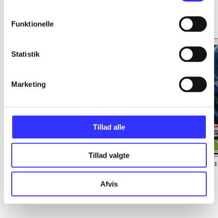
Minder om
Funktionelle
Statistik
Marketing
Tillad alle
Tillad valgte
Lego star wars III : the
Torchlight
Ca
clone wars
Afvis