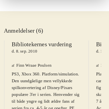
Anmeldelser (6)
Bibliotekernes vurdering
Bibli
d. 8. sep. 2010
d. 16. 
Finn Wraae Poulsen
Kres
af
af
PS3, Xbox 360. Platform/simulation.
Playst
Den uundgåelige men vellykkede
cartoo
spilkonvertering af Disney/Pixars
figurer
populære 3'er i serien. Henvender sig
skærmt
til både yngre og lidt ældre fans af
7 år. F
serien fra ca. 4-5 år og opefter. PEGI
Action