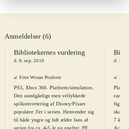
Anmeldelser (6)
Bibliotekernes vurdering
Bibli
d. 8. sep. 2010
d. 16. 
Finn Wraae Poulsen
Kres
af
af
PS3, Xbox 360. Platform/simulation.
Playst
Den uundgåelige men vellykkede
cartoo
spilkonvertering af Disney/Pixars
figurer
populære 3'er i serien. Henvender sig
skærmt
til både yngre og lidt ældre fans af
7 år. F
serien fra ca. 4-5 år og opefter. PEGI
Action