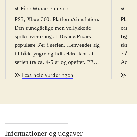
Finn Wraae Poulsen
Kre
af
af
PS3, Xbox 360. Platform/simulation.
Playst
Den uundgåelige men vellykkede
cartoo
spilkonvertering af Disney/Pixars
figurer
populære 3'er i serien. Henvender sig
skærmt
til både yngre og lidt ældre fans af
7 år. F
serien fra ca. 4-5 år og opefter. PEGI
Action
rating på 7 med overflødigt ikon for
med en
Læs hele vurderingen
Læs
vold. Xbox 360-version er på
minisp
engelsk. PS3-version er på dansk
.
figure
Spillet rummer to meget forskellige
også Je
spilmodes. I Story mode befinder
fx: Sto
spillet sig hovedsagelig i almindelig
klatrer
platforms-mode, hvor spilleren kan
fra fil
vælge at spille som Woody, Jessie
kontakt
Informationer og udgaver