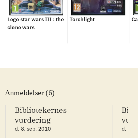
Lego star wars III : the
Torchlight
Ca
clone wars
Anmeldelser (6)
Bibliotekernes
Bibl
vurdering
vurd
d. 8. sep. 2010
d. 16.