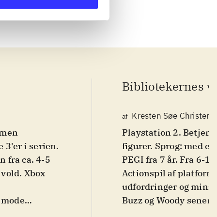
Bibliotekernes v
Kresten Søe Christens
af
 men
Playstation 2. Betjen
3'er i serien.
figurer. Sprog: med e
n fra ca. 4-5
PEGI fra 7 år. Fra 6-10
 vold. Xbox
Actionspil af platfor
udfordringer og minisp
y mode
Buzz og Woody senere o
ms-mode, hvor
Storymode, hvor du rid