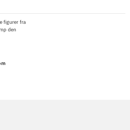
 figurer fra
æmp den
 om