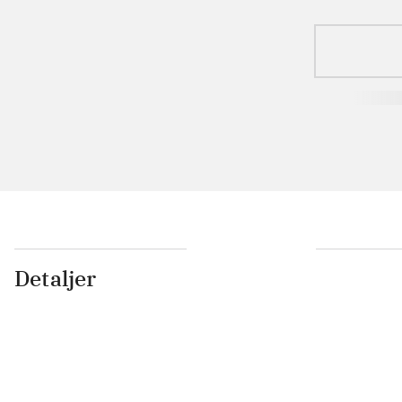
Detaljer
...
...
...
...