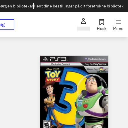
Hent dine bestillinger på dit foretrukne bibliotek
ørg en bibliotekar
øg
Log ind
Husk
Menu