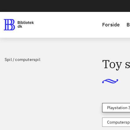
Forside
B
Toy s
Spil / computerspil
Playstation 
Computerspi