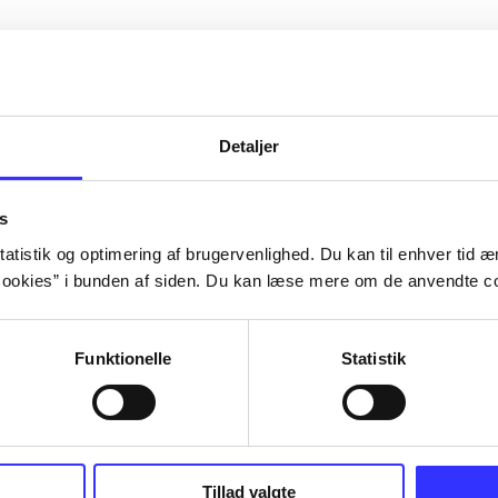
Detaljer
s
atistik og optimering af brugervenlighed. Du kan til enhver tid æn
ookies” i bunden af siden. Du kan læse mere om de anvendte co
Funktionelle
Statistik
s III : the
Lego Batman 3 - beyond
Cars 2
Gotham
TT Games
Tillad valgte