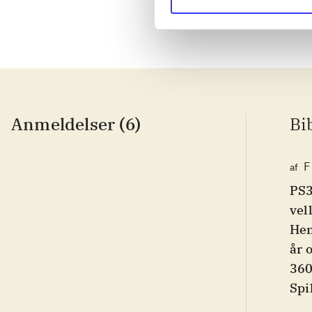
Anmeldelser (6)
Bi
F
af
PS3
vel
Hen
år 
360
Spi
bef