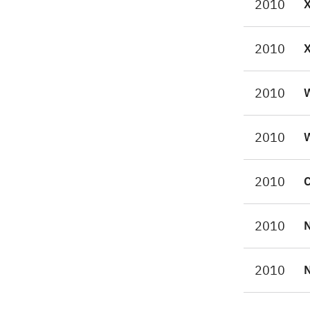
2010
gra
sva
2010
ver
2010
W
2010
W
2010
C
2010
N
2010
N