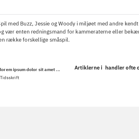
Spil med Buzz, Jessie og Woody i miljøet med andre kendte
 og vær enten redningsmand for kammeraterne eller bek
en række forskellige småspil.
Artiklerne i
handler ofte
lorem ipsum dolor sit amet ...
Tidsskrift