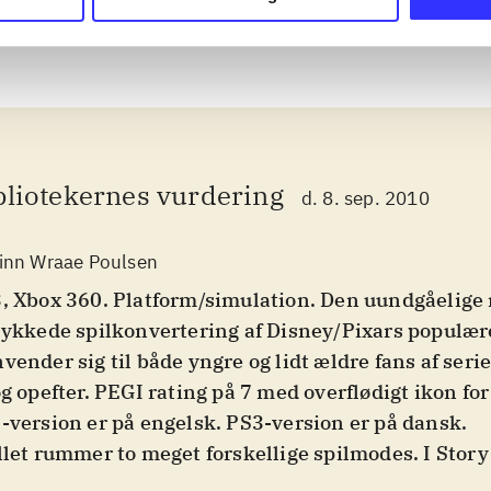
bliotekernes vurdering
d. 8. sep. 2010
inn Wraae Poulsen
, Xbox 360. Platform/simulation. Den uundgåelige
lykkede spilkonvertering af Disney/Pixars populære 
vender sig til både yngre og lidt ældre fans af serie
og opefter. PEGI rating på 7 med overflødigt ikon for
-version er på engelsk. PS3-version er på dansk
.
llet rummer to meget forskellige spilmodes. I Stor
inder spillet sig hovedsagelig i almindelig platfor