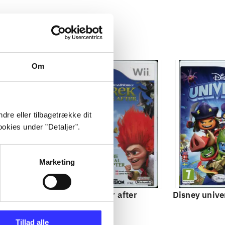
Om
dre eller tilbagetrække dit
okies under ”Detaljer”.
Marketing
Shrek forever after
Disney unive
Tillad alle