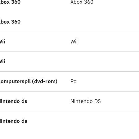
Xbox 360
Xbox 360
fisk og på lydsiden. Kort sagt et godt familiespil, hv
ghed er den manglende danske oversættelse i xbox
Xbox 360
sionen
.
ii
Wii
ii
omputerspil (dvd-rom)
Pc
intendo ds
Nintendo DS
intendo ds