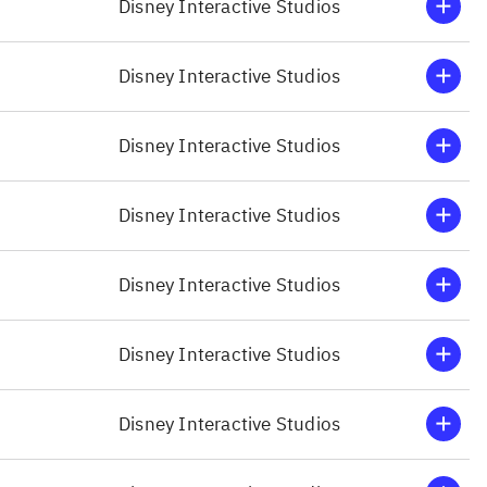
Disney Interactive Studios
is største
Et rigtigt godt og hygg
 360-
varieret underholdnin
Disney Interactive Studios
tegnefilmfigurer. Et si
Disney Interactive Studios
Disney Interactive Studios
Disney Interactive Studios
Disney Interactive Studios
Disney Interactive Studios