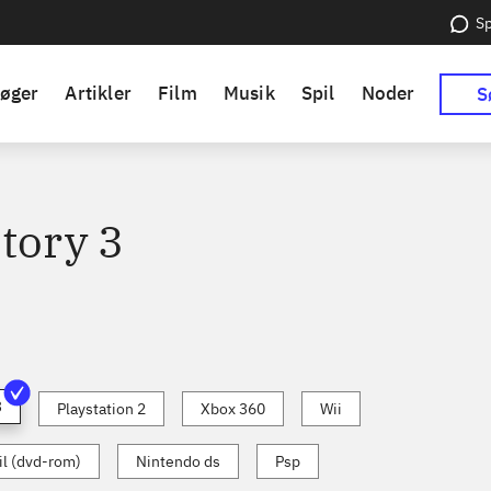
Sp
øger
Artikler
Film
Musik
Spil
Noder
S
tory 3
3
Playstation 2
Xbox 360
Wii
l (dvd-rom)
Nintendo ds
Psp