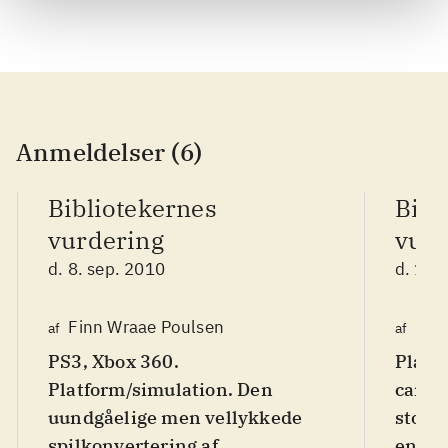
Anmeldelser (6)
Bibliotekernes
Bibl
vurdering
vurd
d. 8. sep. 2010
d. 16.
Finn Wraae Poulsen
Kre
af
af
PS3, Xbox 360.
Plays
Platform/simulation. Den
carto
uundgåelige men vellykkede
story 
spilkonvertering af
engel