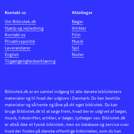
præsenterer sig flot både
Kontakt os
Afdelinger
grafisk og på lydsiden. Kort sagt
Om Bibliotek.dk
Bøger
et godt familiespil, hvis største
Hjælp og vejledning
Artikler
svaghed er den manglende
Kontakt os
Film
danske oversættelse i xbox
Privatlivspolitik
Musik
Leverandører
Spil
360-versionen
.
English
Noder
Tilgængelighedserklæring
Bibliotek.dk er en samlet indgang til alle danske bibliotekers
materialer og til hvad der udgives i Danmark. Du kan bestille
materialer og så hente og låne på dit eget bibliotek. Du kan
bruge Bibliotek.dk til at søge frem, hvad der er udgivet af bøger,
musik, tidsskrifter, artikler, e-bøger, lydbøger osv. Bibliotek.dk
er altså ikke et fysisk bibliotek, men en database og service over
hvad der findes på danske offentlige biblioteker, som du kan