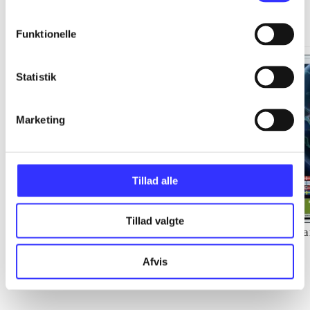
Minder om
Funktionelle
Statistik
Marketing
Tillad alle
Tillad valgte
Lego star wars III : the
Torchlight
Ca
clone wars
Afvis