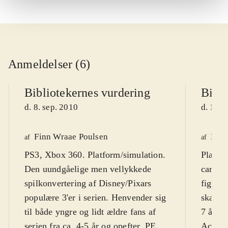
Anmeldelser (6)
Bibliotekernes vurdering
Bibli
d. 8. sep. 2010
d. 16. 
Finn Wraae Poulsen
Kres
af
af
PS3, Xbox 360. Platform/simulation.
Playst
Den uundgåelige men vellykkede
cartoo
spilkonvertering af Disney/Pixars
figurer
populære 3'er i serien. Henvender sig
skærmt
til både yngre og lidt ældre fans af
7 år. F
serien fra ca. 4-5 år og opefter. PEGI
Action