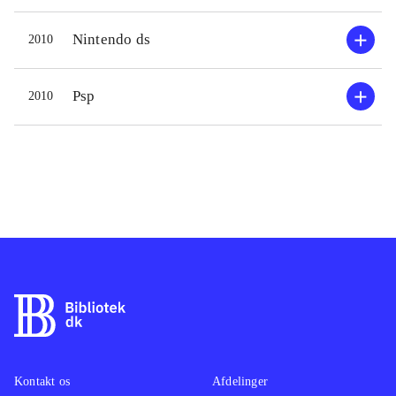
men alle aldersgrupper, som har en
Spyro,
Nintendo ds
2010
svaghed for det charmerende legetøj
Disney
vil føle sig godt underholdt af spillet.
Et rigt
Spillet præsenterer sig flot både
familie
Psp
2010
grafisk og på lydsiden. Kort sagt et
underh
godt familiespil, hvis største svaghed
story t
er den manglende danske
oversættelse i xbox 360-versionen
.
Kontakt os
Afdelinger