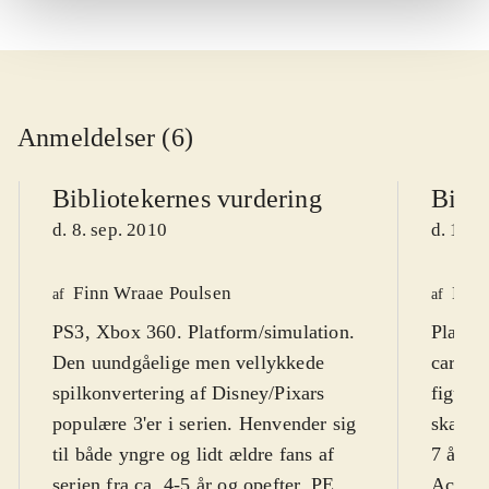
Anmeldelser (6)
Bibliotekernes vurdering
Bibli
d. 8. sep. 2010
d. 16. 
Finn Wraae Poulsen
Kres
af
af
PS3, Xbox 360. Platform/simulation.
Playst
Den uundgåelige men vellykkede
cartoo
spilkonvertering af Disney/Pixars
figurer
populære 3'er i serien. Henvender sig
skærmt
til både yngre og lidt ældre fans af
7 år. F
serien fra ca. 4-5 år og opefter. PEGI
Action