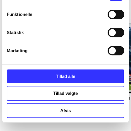
Minder om
Funktionelle
Statistik
Marketing
Tillad alle
Tillad valgte
Lego star wars III : the
Lego Batman 3 - beyond
Ca
clone wars
Gotham
Afvis
TT Games