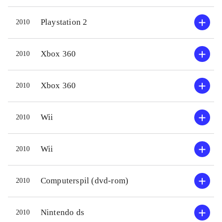
tale med indbyggerne. Undervejs kan
begynd
Playstation 2
2010
man optjene guld ved at løse opgaver
spille
og guldet kan bruges i "Al's Toy
ikke he
Barn" til at opgradere byen. Både
hjælps
Xbox 360
2010
grafik og lydside er i top - især
gennem
sidstnævnte som udføres af
syntes,
Xbox 360
2010
skuespillerne fra filmen er excellent
.
familie
Umiddelbart ingen sammenlignelige
stivfin
Wii
2010
spil, som kombinerer de to
fristet
spilelementer på samme måde som
instruk
Wii
2010
dette spil
.
gennem
Filmlicensbaserede spil kan til tider
kunne 
være en blandet fornøjelse, men i
cartoo
Computerspil (dvd-rom)
2010
dette tilfælde er det lykkedes at lave
og hyg
et spil af høj kvalitet. Spillet rammer
gamepl
Nintendo ds
2010
godt ind i den yngste målgruppe,
Actions