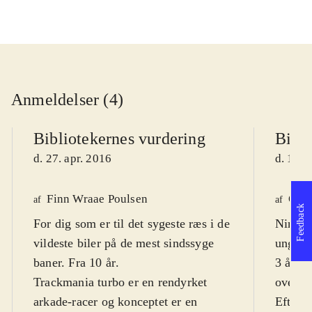
Anmeldelser (4)
Bibliotekernes vurdering
Bibli
d. 27. apr. 2016
d. 17. 
Finn Wraae Poulsen
Ole 
af
af
Feedback
For dig som er til det sygeste ræs i de
Ninten
vildeste biler på de mest sindssyge
unge 6
baner. Fra 10 år
.
3 år. 
Trackmania turbo er en rendyrket
over N
arkade-racer og konceptet er en
Efter a