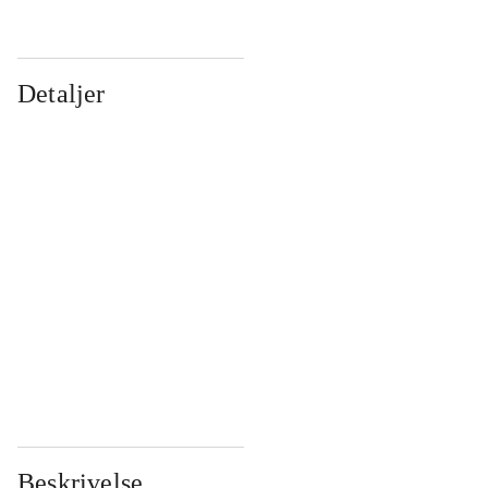
Detaljer
...
...
...
...
...
...
...
...
...
...
...
...
Beskrivelse