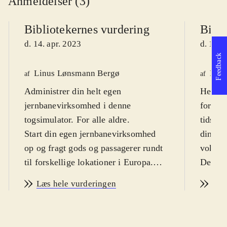
Anmeldelser (3)
Bibliotekernes vurdering
Bibli
d. 14. apr. 2023
d. 14. 
Feedback
Linus Lønsmann Bergø
Finn
af
af
Administrer din helt egen
Her ska
jernbanevirksomhed i denne
for tog
togsimulator. For alle aldre
.
tidspla
Start din egen jernbanevirksomhed
din vi
op og fragt gods og passagerer rundt
voksne 
til forskellige lokationer i Europa.
Dette e
Man indgår kontrakter med
skal bå
Læs hele vurderingen
Læs
arbejdspartnere, som man skal sørge
og du 
for at overholde. Man skal tage højde
fra dir
for fragt- og leveringsudgifter,
jernba