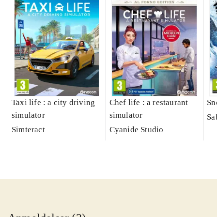
Taxi life : a city driving
Chef life : a restaurant
Sn
simulator
simulator
Sa
Simteract
Cyanide Studio