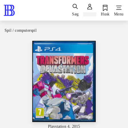
Søg
Log ind
Husk
Menu
Spil / computerspil
Playstation 4, 2015