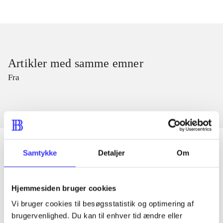
Artikler med samme emner
Fra
Samtykke
Detaljer
Om
Artikler
Hjemmesiden bruger cookies
Alle registrerede artikler fordelt på udgivelser
Vi bruger cookies til besøgsstatistik og optimering af
brugervenlighed. Du kan til enhver tid ændre eller
...