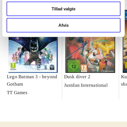
Tillad valgte
Afvis
Lego Batman 3 - beyond
Dusk diver 2
Ku
Gotham
sh
Justdan International
le
TT Games