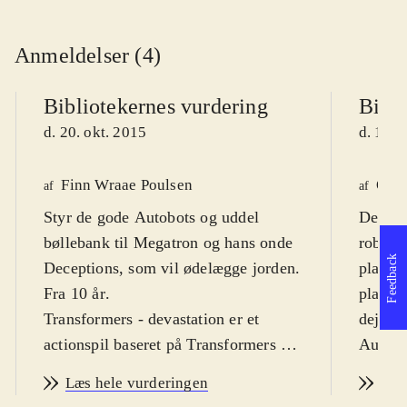
Anmeldelser (4)
Bibliotekernes vurdering
Bibli
d. 20. okt. 2015
d. 13. 
Finn Wraae Poulsen
Ole 
af
af
Styr de gode Autobots og uddel
Decept
bøllebank til Megatron og hans onde
robotte
Feedback
Deceptions, som vil ødelægge jorden.
plan. 
Fra 10 år
.
plasma
Transformers - devastation er et
dejlige
actionspil baseret på Transformers -
Autobo
generation, legetøjskonceptet som
behøver
Læs hele vurderingen
Læs
blev lanceret i 2010 af
7 år (s