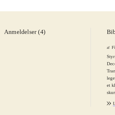
Anmeldelser (4)
Bib
F
af
Styr
Dece
Tran
lege
et k
skur
plan
L
spil
spec