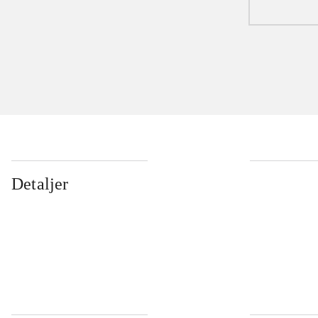
Detaljer
...
...
...
...