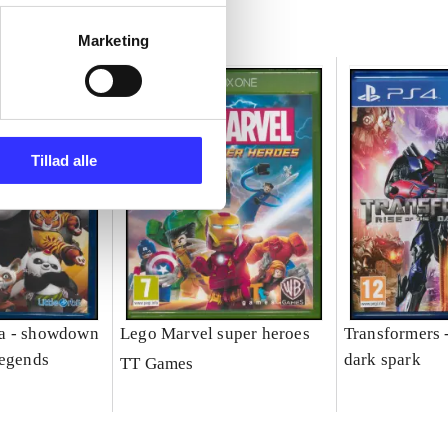
Marketing
Tillad alle
a - showdown
Lego Marvel super heroes
Transformers -
legends
dark spark
TT Games