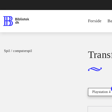
Forside
B
Spil / computerspil
Trans
Playstation 4