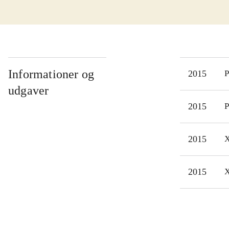
Spil
af d
look
Men 
7 og
Informationer og
2015
P
Kan 
udgaver
Lett
2015
P
201
2015
X
2015
X