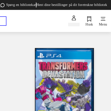
Spørg en bibliotekar
Hent dine bestillinger på dit foretrukne bibliotek
Log ind
Husk
Menu