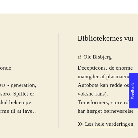
Bibliotekernes vurd
Ole Bisbjerg
af
 onde
Decepticons, de enorme, br
mængder af plasmaenergi s
ers - generation,
Autobots kan redde os, me
Feedback
sbro. Spillet er
voksne fans)
.
 skal bekæmpe
Transformers, store robot
me til at lave
har hærget børneværelser 
ldning for at
Transformers med en ny (
Læs hele vurderingen
f combos og
Devastation er et tradition
gode Autobots og kæmpe 