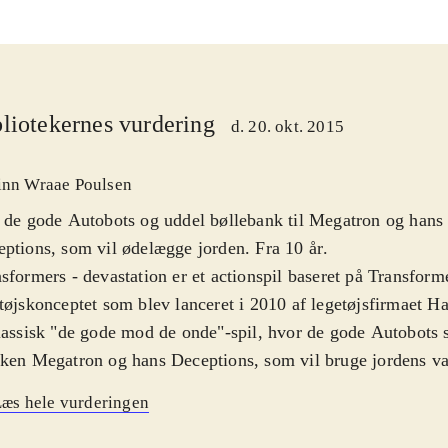
liotekernes vurdering
d. 20. okt. 2015
inn Wraae Poulsen
 de gode Autobots og uddel bøllebank til Megatron og hans
ptions, som vil ødelægge jorden. Fra 10 år
.
sformers - devastation er et actionspil baseret på Transform
tøjskonceptet som blev lanceret i 2010 af legetøjsfirmaet Ha
lassisk "de gode mod de onde"-spil, hvor de gode Autobots
ken Megatron og hans Deceptions, som vil bruge jordens var
eten om til metal. Baggrundshistorien er dog blot en undsky
æs hele vurderingen
leren kan styre robotter i kamp mod hinanden med masser a
ialangreb. Spillet er på engelsk
.