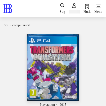
Søg
Log ind
Husk
Menu
Spil / computerspil
Playstation 4, 2015