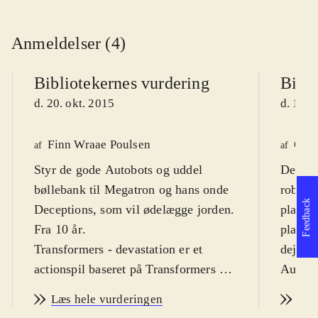
Anmeldelser (4)
Bibliotekernes vurdering
Bibli
d. 20. okt. 2015
d. 13. 
Finn Wraae Poulsen
Ole 
af
af
Styr de gode Autobots og uddel
Decept
bøllebank til Megatron og hans onde
robotte
Feedback
Deceptions, som vil ødelægge jorden.
plan. 
Fra 10 år
.
plasma
Transformers - devastation er et
dejlige
actionspil baseret på Transformers -
Autobo
generation, legetøjskonceptet som
behøver
Læs hele vurderingen
Læs
blev lanceret i 2010 af
7 år (s