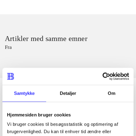
Artikler med samme emner
Fra
Samtykke
Detaljer
Om
Artikler
Hjemmesiden bruger cookies
Alle registrerede artikler fordelt på udgivelser
Vi bruger cookies til besøgsstatistik og optimering af
brugervenlighed. Du kan til enhver tid ændre eller
...