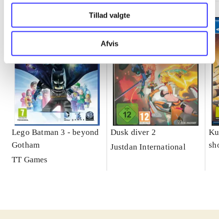
Tillad valgte
Afvis
Lego Batman 3 - beyond
Dusk diver 2
Ku
Gotham
sh
Justdan International
le
TT Games