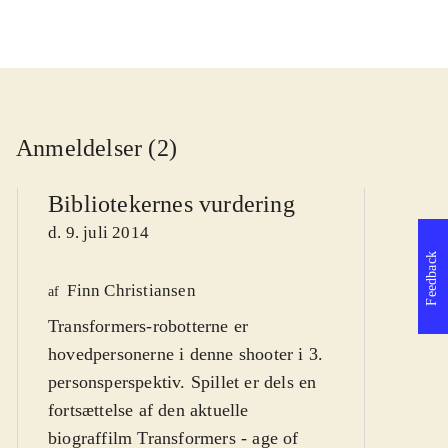
Anmeldelser (2)
Bibliotekernes vurdering
d. 9. juli 2014
Feedback
Finn Christiansen
We
af
Transformers-robotterne er
af
hovedpersonerne i denne shooter i 3.
d
personsperspektiv. Spillet er dels en
fortsættelse af den aktuelle
biograffilm Transformers - age of