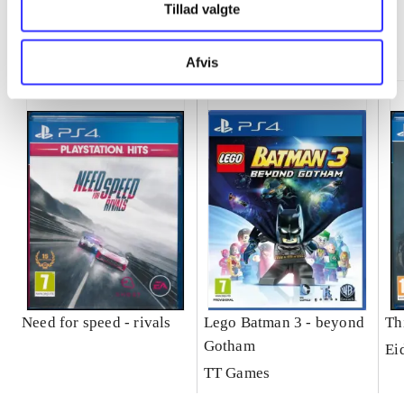
Tillad valgte
Minder om
Afvis
Need for speed - rivals
Lego Batman 3 - beyond
Th
Gotham
Ei
TT Games