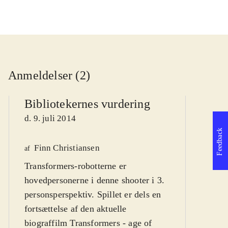
Anmeldelser (2)
Bibliotekernes vurdering
d. 9. juli 2014
Feedback
Finn Christiansen
We
af
Transformers-robotterne er
af
hovedpersonerne i denne shooter i 3.
d
personsperspektiv. Spillet er dels en
fortsættelse af den aktuelle
biograffilm Transformers - age of