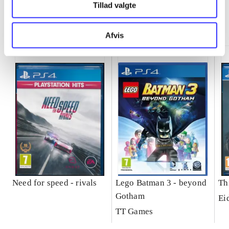
Tillad valgte
Minder om
Afvis
Need for speed - rivals
Lego Batman 3 - beyond
Th
Gotham
Ei
TT Games