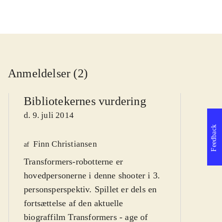
Anmeldelser (2)
Bibliotekernes vurdering
d. 9. juli 2014
Feedback
Finn Christiansen
We
af
Transformers-robotterne er
af
hovedpersonerne i denne shooter i 3.
d
personsperspektiv. Spillet er dels en
fortsættelse af den aktuelle
biograffilm Transformers - age of