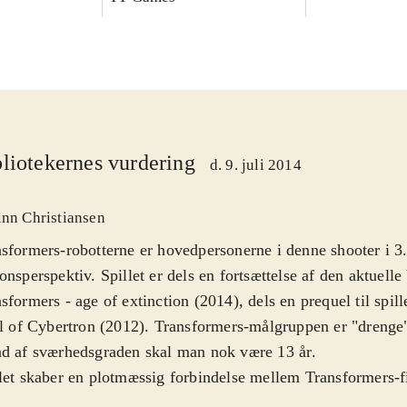
liotekernes vurdering
d. 9. juli 2014
inn Christiansen
sformers-robotterne er hovedpersonerne i denne shooter i 3
onsperspektiv. Spillet er dels en fortsættelse af den aktuelle
sformers - age of extinction (2014), dels en prequel til spil
ll of Cybertron (2012). Transformers-målgruppen er "drenge" 
d af sværhedsgraden skal man nok være 13 år
.
let skaber en plotmæssig forbindelse mellem Transformers-
går på Jorden og spillene, som foregår på robotternes hjemp