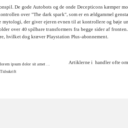
ionspil. De gode Autobots og de onde Decepticons kæmper m
 kontrollen over "The dark spark", som er en ældgammel genst
 mytologi, der giver ejeren evnen til at kontrollere og bøje un
older over 40 spilbare transformers fra begge sider af fronten
ere, hvilket dog kræver Playstation Plus-abonnement.
Artiklerne i
handler ofte om
lorem ipsum dolor sit amet ...
Tidsskrift