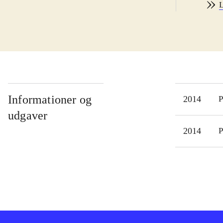
L
Cybe
den 
god
kont
begg
kamp
tage
Informationer og
2014
P
vold
udgaver
Jeg 
2014
P
film
Play
stør
idé
Denn
Tran