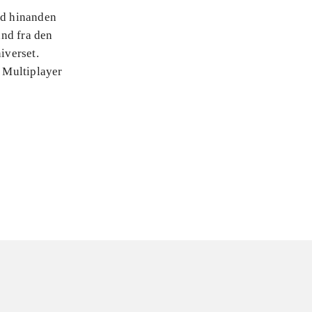
od hinanden
and fra den
iverset.
. Multiplayer