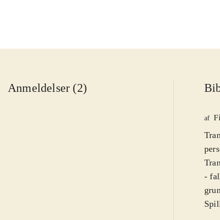
Anmeldelser (2)
Bib
F
af
Tran
pers
Tran
- fa
grun
Spil
fore