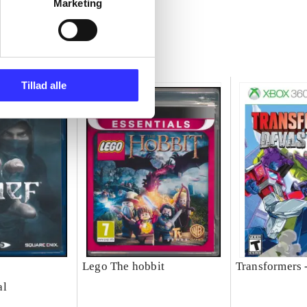
Marketing
Tillad alle
Lego The hobbit
Transformers 
al