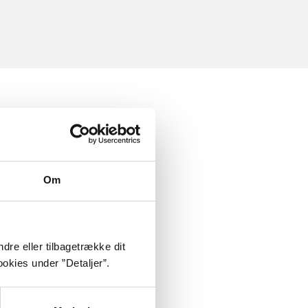
Om
dre eller tilbagetrække dit
okies under ”Detaljer”.