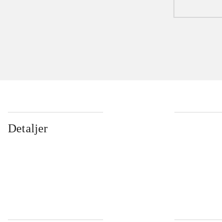
Detaljer
...
...
...
...