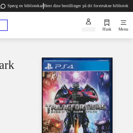
Spørg en bibliotekar
Hent dine bestillinger på dit foretrukne bibliotek
Log ind
Husk
Menu
park