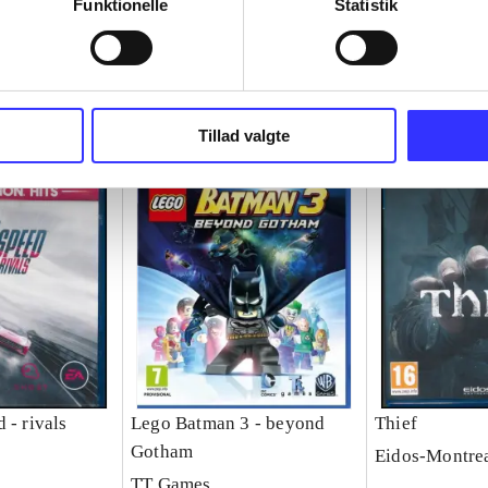
Funktionelle
Statistik
Tillad valgte
 - rivals
Lego Batman 3 - beyond
Thief
Gotham
Eidos-Montre
TT Games