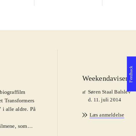
Feedback
Weekendavisen
.
 biograffilm
Søren Staal Balslev
af
d. 11. juli 2014
let Transformers
i alle aldre. På
Læs anmeldelse
filmene, som
lanet,