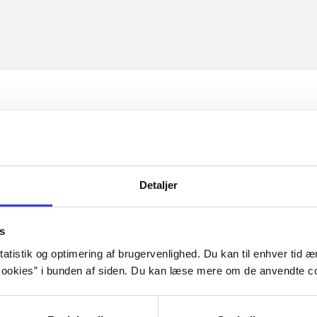
Detaljer
s
atistik og optimering af brugervenlighed. Du kan til enhver tid æn
ookies” i bunden af siden. Du kan læse mere om de anvendte co