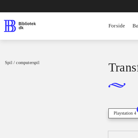
Forside
B
Spil / computerspil
Trans
Playstation 4